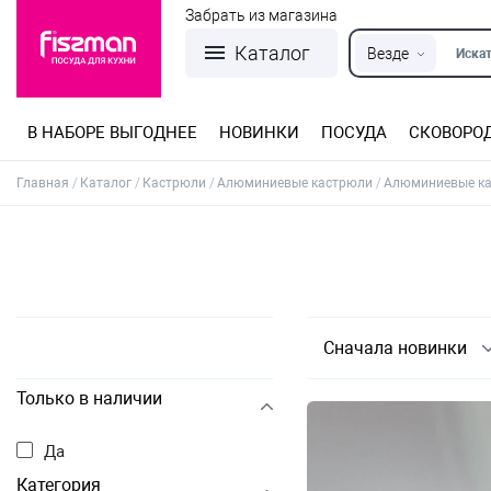
Забрать из магазина
Каталог
Везде
Искат
В НАБОРЕ ВЫГОДНЕЕ
НОВИНКИ
ПОСУДА
СКОВОРО
Кастрюли из нержавеющей стали
Разъемные формы для выпечки
Детская посуда для приготовления
Посуда из нержавеющей стали
Сковороды со съемной ручкой
Терки, шинковки, яйцерезки, чопперы
Формы для льда и шоколада
Детская посуда для приема пищи
Главная
Каталог
Кастрюли
Алюминиевые кастрюли
Алюминиевые к
Сначала новинки
Только в наличии
Да
Категория