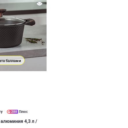
ата баллами
ту
288
Плюс
 алюминия 4,3 л /