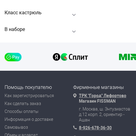
Класс кастрюль
В наборе
Помощь покупателю
Фирменные магазины
Как зарегистрироваться
ТРК "Город" Лефортово
Магазин FISSMAN
Как сделать заказ
г. Москва, ш. Энтузиастов
Способы оплаты
д.12 корп. 2, ориентир -
Информация о доставке
Ашан
Самовывоз
8-926-678-36-30
Обмен и возврат