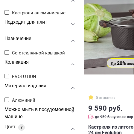
Кастрюли алюминиевые
Подходит для плит
Назначение
Со стеклянной крышкой
Коллекция
20%
До
опл
EVOLUTION
Материал изделия
0 отзывов
Алюминий
9 590 руб.
Можно мыть в посудомоечной
машине
до 959 бонусов на кар
Цвет
Кастрюля из литого
?
24 см Evolution