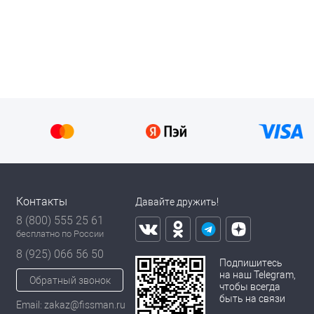
Контакты
Давайте дружить!
8 (800) 555 25 61
бесплатно по России
8 (925) 066 56 50
Подпишитесь
на наш Telegram,
Обратный звонок
чтобы всегда
быть на связи
Email: zakaz@fissman.ru