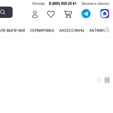
Москва
8 (800) 555 25 61
Заказать звонок
ЛЯ ВЫПЕЧКИ
СЕРВИРОВКА
АКСЕССУАРЫ
АКТИВНЫЙ 
ющей стали
ригарным покрытием
ные планки