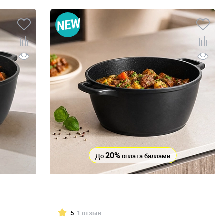
20%
До
оплата баллами
5
1 отзыв