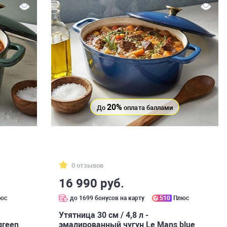
20%
До
оплата баллами
0 отзывов
16 990 руб.
юс
до 1699 бонусов на карту
510
Плюс
Утятница 30 см / 4,8 л -
green
эмалированный чугун Le Mans blue