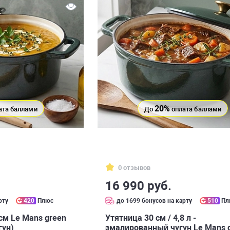
20%
ата баллами
До
оплата баллами
0 отзывов
16 990 руб.
рту
420
Плюс
до 1699 бонусов на карту
510
Пл
 см Le Mans green
Утятница 30 см / 4,8 л -
гун)
эмалированный чугун Le Mans 