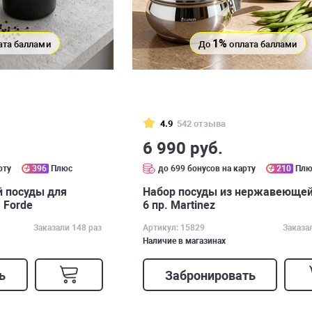
1%
ата баллами
До
оплата баллами
4.9
542 отзыва
6 990 руб.
рту
396
Плюс
до 699 бонусов на карту
210
Плю
 посуды для
Набор посуды из нержавеющей
 Forde
6 пр. Martinez
Заказали 148 раз
Артикул: 15829
Заказа
Наличие в магазинах
ь
Забронировать