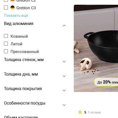
Greblon C2
Greblon C3
Показать ещё
Вид алюминия
Кованый
Литой
Прессованный
Толщина стенок, мм
Толщина дна, мм
20%
До
опл
Толщина покрытия
Особенности посуды
5
1 отзыв
Объем кастрюли