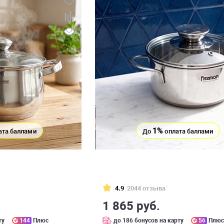
1%
ата баллами
До
оплата баллами
4.9
2044 отзыва
1 865 руб.
ту
144
Плюс
до 186 бонусов на карту
56
Плю