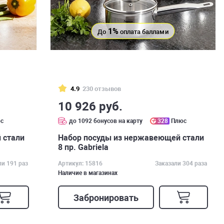
1%
До
оплата баллами
4.9
230 отзывов
10 926 руб.
с
до 1092 бонусов на карту
328
Плюс
 стали
Набор посуды из нержавеющей стали
8 пр. Gabriela
ли 191 раз
Артикул: 15816
Заказали 304 раза
Наличие в магазинах
Забронировать