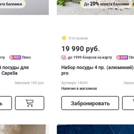
20%
ата баллами
До
оплата баллами
0 отзывов
19 990 руб.
рту
900
Плюс
до 1999 бонусов на карту
600
Пл
 посуды для
Набор посуды 4 пр. (алюминий)
 Capella
pro
Заказали 100 раз
Артикул: 14641
Заказ
Наличие в магазинах
ь
Забронировать