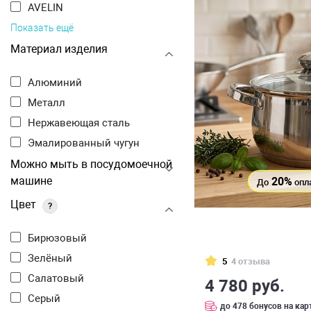
AVELIN
Показать ещё
Материал изделия
Алюминий
Металл
Нержавеющая сталь
Эмалированный чугун
Можно мыть в посудомоечной
машине
20%
До
опл
Цвет
?
Бирюзовый
Зелёный
5
4 отзыва
Салатовый
4 780 руб.
Серый
до 478 бонусов на кар