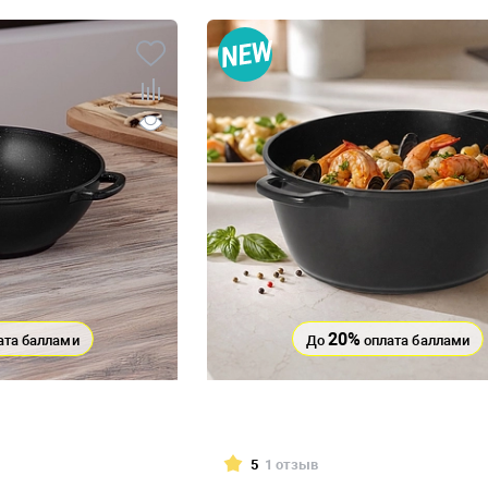
20%
ата баллами
До
оплата баллами
5
1 отзыв