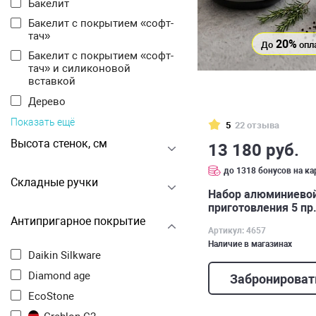
Бакелит
Бакелит с покрытием «софт-
тач»
20%
До
опл
Бакелит с покрытием «софт-
тач» и силиконовой
вставкой
Дерево
Показать ещё
5
22 отзыва
Высота стенок, см
13 180 руб.
до 1318 бонусов на ка
Складные ручки
Набор алюминиевой
приготовления 5 пр.
Антипригарное покрытие
Артикул: 4657
Наличие в магазинах
Daikin Silkware
Diamond age
Забронироват
EcoStone