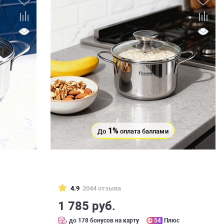
1%
До
оплата баллами
4.9
2044 отзыва
1 785 руб.
с
до 178 бонусов на карту
54
Плюс