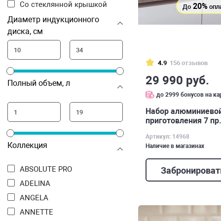
Со стеклянной крышкой
20%
До
опл
Диаметр индукционного
диска, см
4.9
156 отзывов
29 990 руб.
Полный объем, л
до 2999 бонусов на ка
Набор алюминиевой
приготовления 7 пр.
Артикул: 14968
Коллекция
Наличие в магазинах
ABSOLUTE PRO
Забронироват
ADELINA
ANGELA
ANNETTE