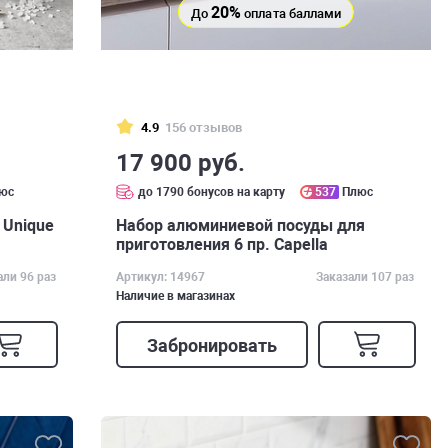
20%
До
оплата баллами
4.9
156 отзывов
17 900 руб.
юс
до 1790 бонусов на карту
537
Плюс
 Unique
Набор алюминиевой посуды для
приготовления 6 пр. Capella
али 96 раз
Артикул: 14967
Заказали 107 раз
Наличие в магазинах
Забронировать