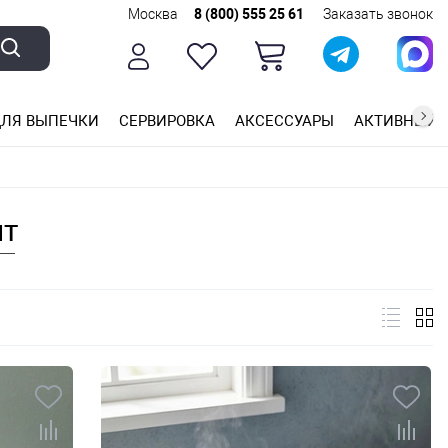
Москва
8 (800) 555 25 61
Заказать звонок
ЛЯ ВЫПЕЧКИ
СЕРВИРОВКА
АКСЕССУАРЫ
АКТИВНЫЙ 
ющей стали
ригарным покрытием
ные планки
ит