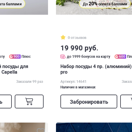
20%
ата баллами
До
оплата баллами
0 отзывов
19 990 руб.
рту
900
Плюс
до 1999 бонусов на карту
600
Пл
 посуды для
Набор посуды 4 пр. (алюминий)
 Capella
pro
Заказали 99 раз
Артикул: 14641
Заказ
Наличие в магазинах
ь
Забронировать