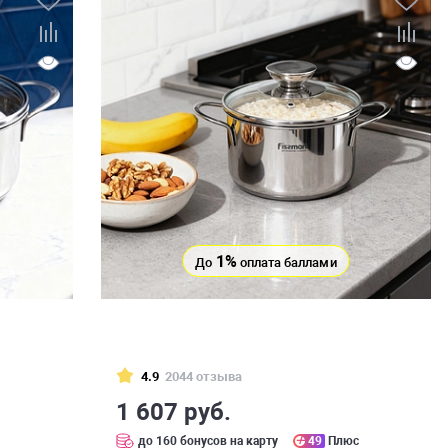
1%
До
оплата баллами
4.9
2044 отзыва
1 607 руб.
с
до 160 бонусов на карту
49
Плюс