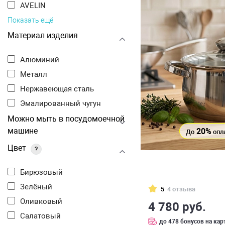
AVELIN
Показать ещё
Материал изделия
Алюминий
Металл
Нержавеющая сталь
Эмалированный чугун
Можно мыть в посудомоечной
машине
20%
До
опл
Цвет
?
Бирюзовый
Зелёный
5
4 отзыва
Оливковый
4 780 руб.
Салатовый
до 478 бонусов на кар