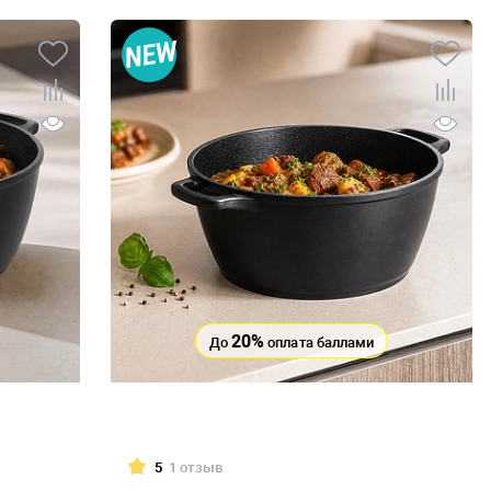
20%
До
оплата баллами
5
1 отзыв