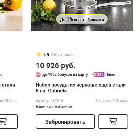
1%
До
оплата баллами
4.9
230 отзывов
10 926 руб.
с
до 1092 бонусов на карту
328
Плюс
 стали
Набор посуды из нержавеющей стали
8 пр. Gabriela
ли 188 раз
Артикул: 15816
Заказали 303 раза
Наличие в магазинах
Забронировать