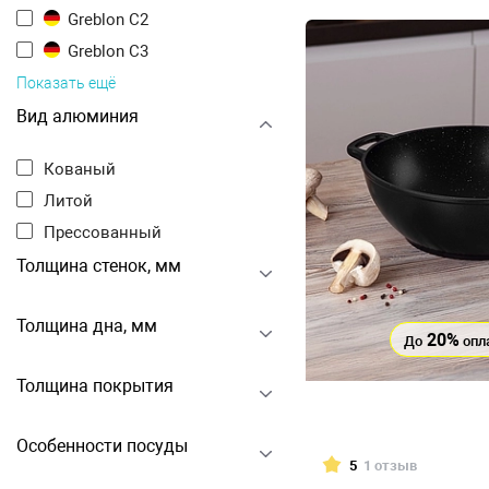
Greblon C2
Greblon C3
Показать ещё
Вид алюминия
Кованый
Литой
Прессованный
Толщина стенок, мм
Толщина дна, мм
20%
До
опл
Толщина покрытия
Особенности посуды
5
1 отзыв