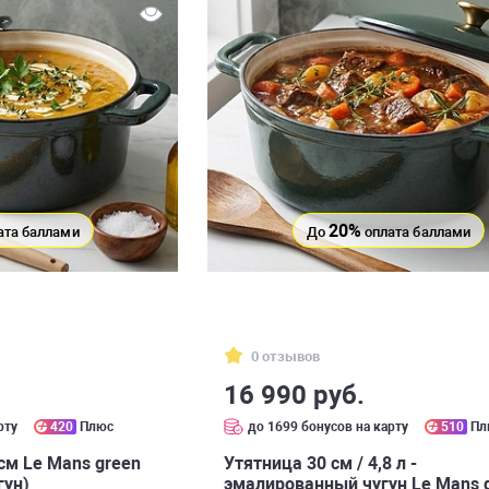
20%
ата баллами
До
оплата баллами
0 отзывов
16 990 руб.
рту
420
Плюс
до 1699 бонусов на карту
510
Пл
 см Le Mans green
Утятница 30 см / 4,8 л -
гун)
эмалированный чугун Le Mans 