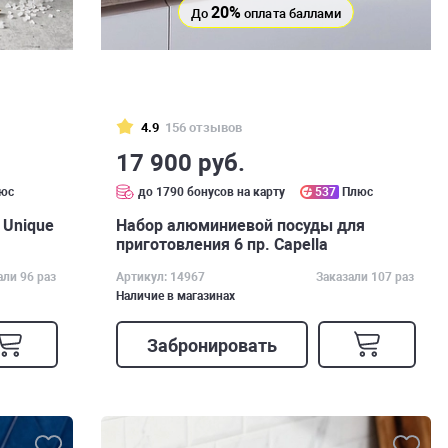
20%
До
оплата баллами
4.9
156 отзывов
17 900 руб.
юс
до 1790 бонусов на карту
537
Плюс
 Unique
Набор алюминиевой посуды для
приготовления 6 пр. Capella
али 96 раз
Артикул: 14967
Заказали 107 раз
Наличие в магазинах
Забронировать