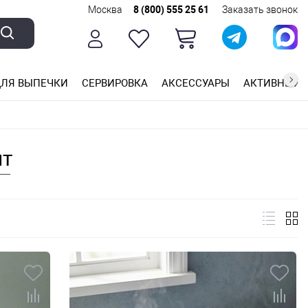
Москва
8 (800) 555 25 61
Заказать звонок
ЛЯ ВЫПЕЧКИ
СЕРВИРОВКА
АКСЕССУАРЫ
АКТИВНЫЙ 
ющей стали
ригарным покрытием
ные планки
ит