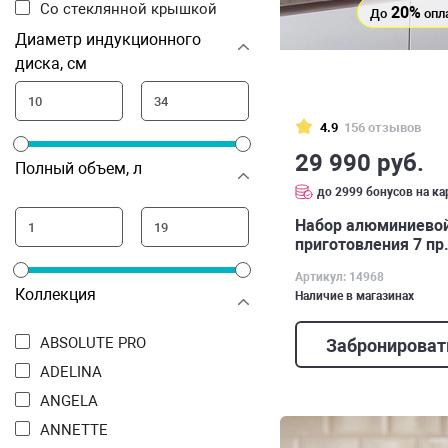
Со стеклянной крышкой
20%
До
опл
Диаметр индукционного
диска, см
4.9
156 отзывов
29 990 руб.
Полный объем, л
до 2999 бонусов на ка
Набор алюминиевой
приготовления 7 пр.
Артикул: 14968
Коллекция
Наличие в магазинах
ABSOLUTE PRO
Забронироват
ADELINA
ANGELA
ANNETTE