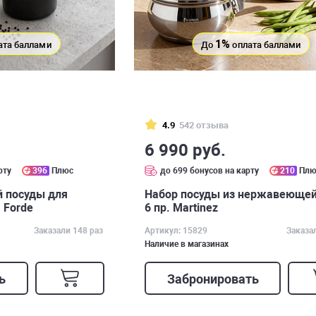
1%
ата баллами
До
оплата баллами
4.9
542 отзыва
6 990 руб.
рту
396
Плюс
до 699 бонусов на карту
210
Плю
 посуды для
Набор посуды из нержавеющей
 Forde
6 пр. Martinez
Заказали 148 раз
Артикул: 15829
Заказа
Наличие в магазинах
ь
Забронировать