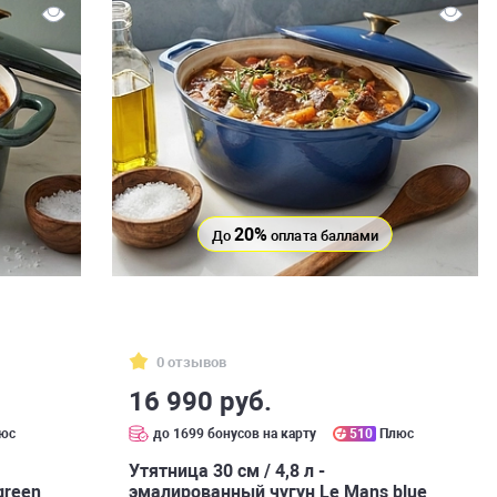
20%
До
оплата баллами
0 отзывов
16 990 руб.
юс
до 1699 бонусов на карту
510
Плюс
Утятница 30 см / 4,8 л -
green
эмалированный чугун Le Mans blue