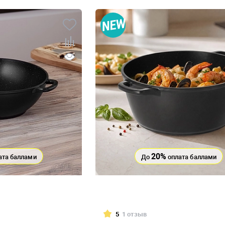
20%
ата баллами
До
оплата баллами
5
1 отзыв