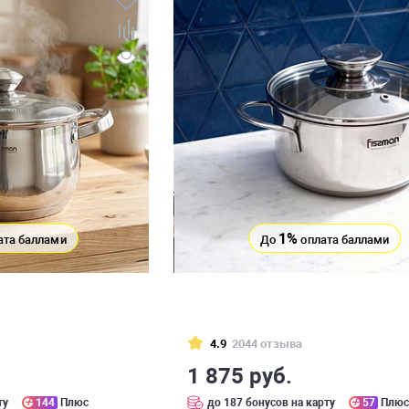
1%
ата баллами
До
оплата баллами
4.9
2044 отзыва
1 875 руб.
ту
144
Плюс
до 187 бонусов на карту
57
Плю