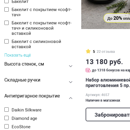
Бакелит
Бакелит с покрытием «софт-
тач»
20%
До
опл
Бакелит с покрытием «софт-
тач» и силиконовой
вставкой
Бакелит с силиконовой
вставкой
5
22 отзыва
Показать ещё
13 180 руб.
Высота стенок, см
до 1318 бонусов на ка
Набор алюминиевой
Складные ручки
приготовления 5 пр.
Артикул: 4657
Антипригарное покрытие
Наличие в магазинах
Daikin Silkware
Забронироват
Diamond age
EcoStone