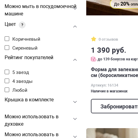
20%
До
опл
Можно мыть в посудомоечной
машине
Цвет
?
Коричневый
0 отзывов
Сиреневый
1 390 руб.
Рейтинг покупателей
до 139 бонусов на кар
Форма для запекания
5 звезд
см (боросиликатное
4 звезды
Артикул: 16134
Любой
Наличие в магазинах
Крышка в комплекте
Забронироват
Можно использовать в
духовке
Можно использовать в