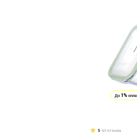
1%
До
опла
5
63 отзыва