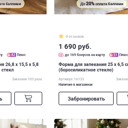
20%
ата баллами
До
оплата баллами
0 отзывов
1 690 руб.
ту
42
Плюс
до 169 бонусов на карту
51
Плю
 26,8 x 15,5 х 5,8
Форма для запекания 25 x 6,5 
 стекл
(боросиликатное стекло)
Заказали 103 раза
Артикул: 16133
Заказа
Наличие в магазинах
ь
Забронировать