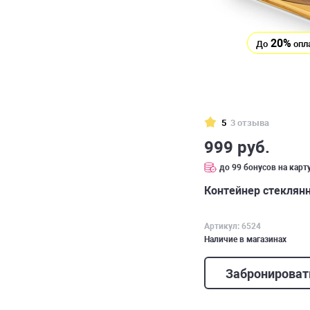
20%
До
опл
5
3 отзыва
999 руб.
до 99 бонусов на карт
Контейнер стеклянн
Артикул: 6524
Наличие в магазинах
Забронироват