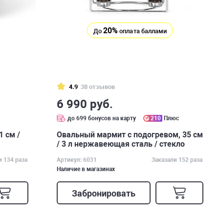
20%
До
оплата баллами
4.9
38 отзывов
6 990 руб.
с
до 699 бонусов на карту
210
Плюс
 см /
Овальный мармит с подогревом, 35 см
/ 3 л нержавеющая сталь / стекло
и 134 раза
Артикул: 6031
Заказали 152 раза
Наличие в магазинах
Забронировать