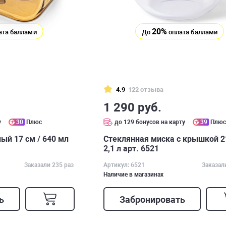
20%
ата баллами
До
оплата баллами
4.9
122 отзыва
1 290 руб.
у
30
Плюс
до 129 бонусов на карту
39
Плю
ый 17 см / 640 мл
Стеклянная миска с крышкой 21
2,1 л арт. 6521
Заказали 235 раз
Артикул: 6521
Заказал
Наличие в магазинах
ь
Забронировать