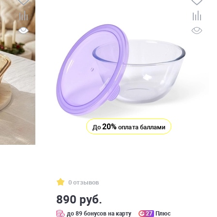
20%
До
оплата баллами
0 отзывов
890 руб.
с
до 89 бонусов на карту
27
Плюс