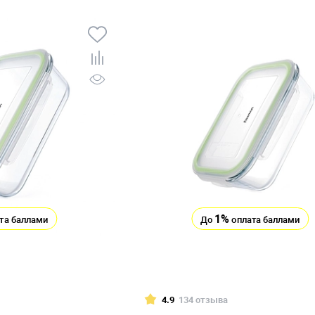
1%
та баллами
До
оплата баллами
4.9
134 отзыва