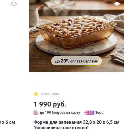
20%
До
оплата баллами
0 отзывов
1 990 руб.
до 199 бонусов на карту
60
Плюс
 х 6 см
Форма для запекания 32,8 x 20 х 6,5 см
(боросиликатное стекло)