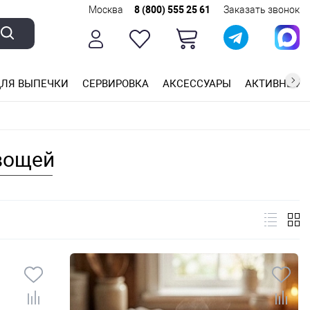
Москва
8 (800) 555 25 61
Заказать звонок
ЛЯ ВЫПЕЧКИ
СЕРВИРОВКА
АКСЕССУАРЫ
АКТИВНЫЙ 
ющей стали
ригарным покрытием
ные планки
вощей