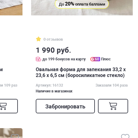
20%
До
оплата баллами
0 отзывов
1 990 руб.
с
до 199 бонусов на карту
60
Плюс
см
Овальная форма для запекания 33,2 x
23,6 x 6,5 см (боросиликатное стекло)
ли 109 раз
Артикул: 16132
Заказали 104 раза
Наличие в магазинах
Забронировать