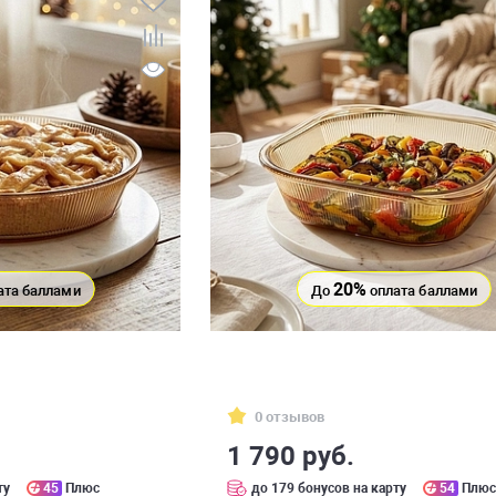
20%
ата баллами
До
оплата баллами
0 отзывов
1 790 руб.
ту
45
Плюс
до 179 бонусов на карту
54
Плю