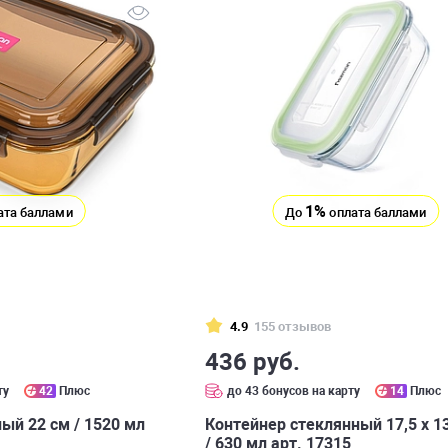
1%
ата баллами
До
оплата баллами
4.9
155 отзывов
436 руб.
ту
42
Плюс
до 43 бонусов на карту
14
Плюс
ый 22 см / 1520 мл
Контейнер стеклянный 17,5 х 13
/ 630 мл арт. 17315