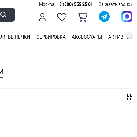
Москва
8 (800) 555 25 61
Заказать звонок
ЛЯ ВЫПЕЧКИ
СЕРВИРОВКА
АКСЕССУАРЫ
АКТИВНЫЙ 
ющей стали
ригарным покрытием
ные планки
и