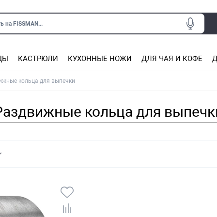
ь на FISSMAN...
ДЫ
КАСТРЮЛИ
КУХОННЫЕ НОЖИ
ДЛЯ ЧАЯ И КОФЕ
Д
Ситечки для заваривания чая
Подставки под горячее, прихватки
Сковороды из нержаве
Сковороды с антип
Кастрюли с антипригарным покрытием
Подставки для ножей, магнит
Прочие аксессуары для кухни
ижные кольца для выпечки
Раздвижные кольца для выпечк