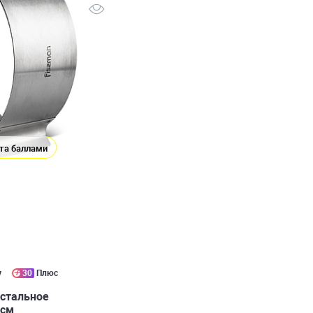
та баллами
у
30
Плюс
 стальное
0см