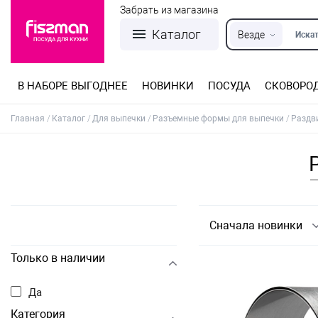
Забрать из магазина
Каталог
Везде
Искат
В НАБОРЕ ВЫГОДНЕЕ
НОВИНКИ
ПОСУДА
СКОВОРО
Кастрюли из нержавеющей стали
Разъемные формы для выпечки
Детская посуда для приготовления
Посуда из нержавеющей стали
Сковороды со съемной ручкой
Терки, шинковки, яйцерезки, чопперы
Формы для льда и шоколада
Детская посуда для приема пищи
Главная
Каталог
Для выпечки
Разъемные формы для выпечки
Раздв
Сначала новинки
Только в наличии
Да
Категория