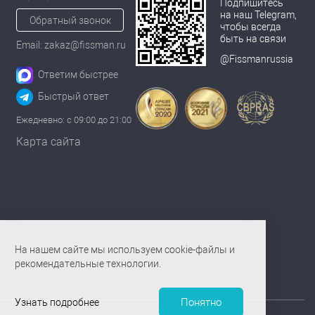
Подпишитесь
на наш Telegram,
Обратный звонок
чтобы всегда
быть на связи
Email: zakaz@fissman.ru
@Fissmanrussia
Ответим быстрее
Быстрый ответ
Ежедневно: с 09:00 до 21:00
Карта сайта
На нашем сайте мы используем cookie-файлы и
рекомендательные технологии.
Понятно
Узнать подробнее