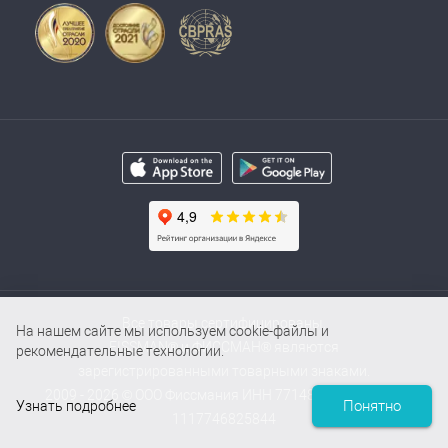
Все товары сертифицированы.
На нашем сайте мы используем cookie-файлы и
FISSMAN® и ФИССМАН® являются
рекомендательные технологии.
зарегистрированными товарными знаками.
2009 - 2026 © ООО Фиссмания ИНН 7714854000 / ОГРН
Понятно
Узнать подробнее
1117746825844