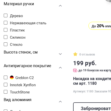
Материал ручки
Дерево
Нержавеющая сталь
20%
До
опл
Пластик
Силикон
Стекло
Высота стенок, см
0 отзывов
199 руб.
Антипригарное покрытие
до 19 бонусов на карт
Greblon C2
Насадка на кондите
см арт. 1180
Innotek Xynflon
Артикул: 1180
Заказали 9
TouchStone
Вид алюминия
Забронироват