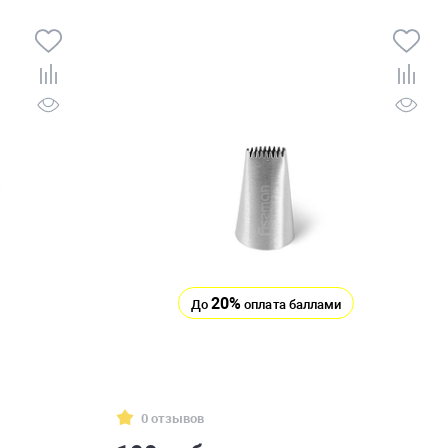
20%
До
оплата баллами
0 отзывов