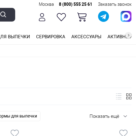
Москва
8 (800) 555 25 61
Заказать звонок
ЛЯ ВЫПЕЧКИ
СЕРВИРОВКА
АКСЕССУАРЫ
АКТИВНЫЙ 
ющей стали
ригарным покрытием
ные планки
ормы для выпечки
Показать ещё
и
Инвентарь для кондитеров