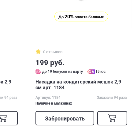
20%
До
оплата баллами
0 отзывов
199 руб.
до 19 бонусов на карту
6
Плюс
к 2,9
Насадка на кондитерский мешок 2,9
см арт. 1184
ли 94 раза
Артикул: 1184
Заказали 94 раза
Наличие в магазинах
Забронировать