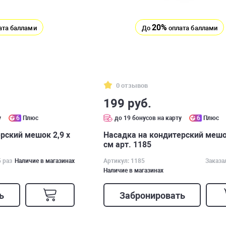
20%
ата баллами
До
оплата баллами
0 отзывов
199 руб.
у
6
Плюс
до 19 бонусов на карту
6
Плюс
рский мешок 2,9 х
Насадка на кондитерский мешо
см арт. 1185
5 раз
Наличие в магазинах
Артикул: 1185
Заказа
Наличие в магазинах
ь
Забронировать