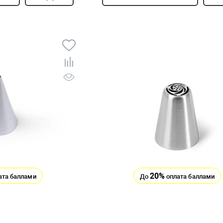
20%
ата баллами
До
оплата баллами