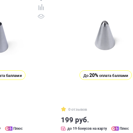
20%
ата баллами
До
оплата баллами
0 отзывов
199 руб.
у
6
Плюс
до 19 бонусов на карту
6
Плюс