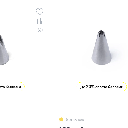
20%
ата баллами
До
оплата баллами
0 отзывов