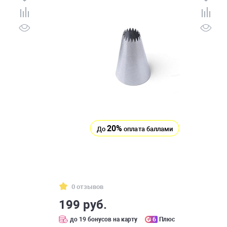
20%
До
оплата баллами
0 отзывов
199 руб.
до 19 бонусов на карту
6
Плюс