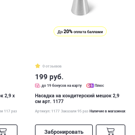
20%
До
оплата баллами
0 отзывов
199 руб.
до 19 бонусов на карту
6
Плюс
 2,9 х
Насадка на кондитерский мешок 2,9
см арт. 1177
ли 117 раз
Артикул: 1177
Заказали 95 раз
Наличие в магазинах
Забронировать