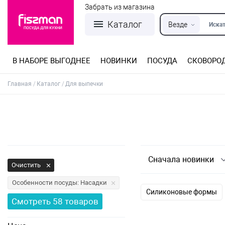
Забрать из магазина
Каталог
Везде
Искат
В НАБОРЕ ВЫГОДНЕЕ
НОВИНКИ
ПОСУДА
СКОВОРО
Кастрюли из нержавеющей стали
Разъемные формы для выпечки
Детская посуда для приготовления
Посуда из нержавеющей стали
Сковороды со съемной ручкой
Терки, шинковки, яйцерезки, чопперы
Формы для льда и шоколада
Детская посуда для приема пищи
Главная
Каталог
Для выпечки
Сначала новинки
Очистить
Особенности посуды: Насадки
Силиконовые формы
Смотреть
58
товаров
Инвентарь для выпечк