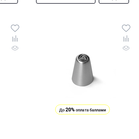
20%
До
оплата баллами