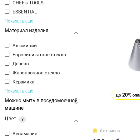
CHEF’s TOOLS
ESSENTIAL
Показать ещё
Материал изделия
Алюминий
Боросиликатное стекло
Дерево
Жаропрочное стекло
Керамика
Показать ещё
20%
До
опл
Можно мыть в посудомоечной
машине
Цвет
?
0 отзывов
Аквамарин