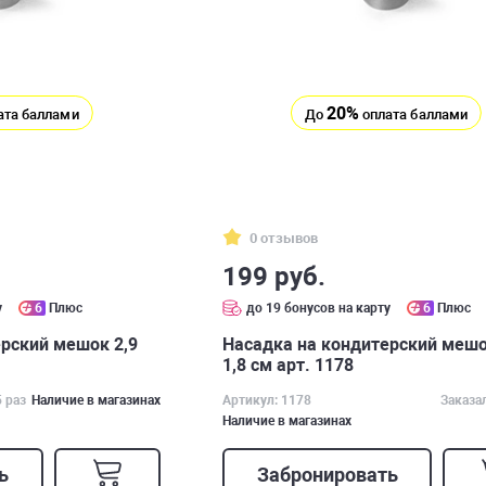
20%
ата баллами
До
оплата баллами
0 отзывов
199 руб.
у
6
Плюс
до 19 бонусов на карту
6
Плюс
рский мешок 2,9
Насадка на кондитерский мешок
1,8 см арт. 1178
5 раз
Наличие в магазинах
Артикул: 1178
Заказа
Наличие в магазинах
ь
Забронировать