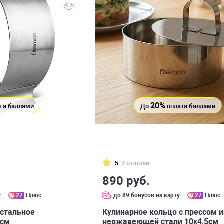
20%
та баллами
До
оплата баллами
5
2 отзыва
890 руб.
у
27
Плюс
до 89 бонусов на карту
27
Плюс
 стальное
Кулинарное кольцо с прессом и
0см
нержавеющей стали 10x4,5см