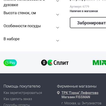
духовке
Артикул: 6779
Наличие в магазинах
Высота стенок, см
Забронироват
Особенности посуды
В наборе
Помощь покупателю
Фирменные магазины
Как зарегистрироваться
ТРК "Город" Лефортово
Магазин FISSMAN
Как сделать заказ
г. Москва, ш. Энтузиастов
Способы оплаты