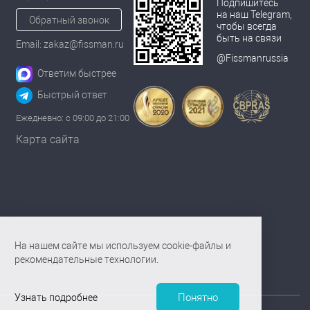
Подпишитесь
на наш Telegram,
Обратный звонок
чтобы всегда
быть на связи
Email: zakaz@fissman.ru
@Fissmanrussia
Ответим быстрее
Быстрый ответ
Ежедневно: с 09:00 до 21:00
Карта сайта
На нашем сайте мы используем cookie-файлы и
рекомендательные технологии.
Понятно
Узнать подробнее