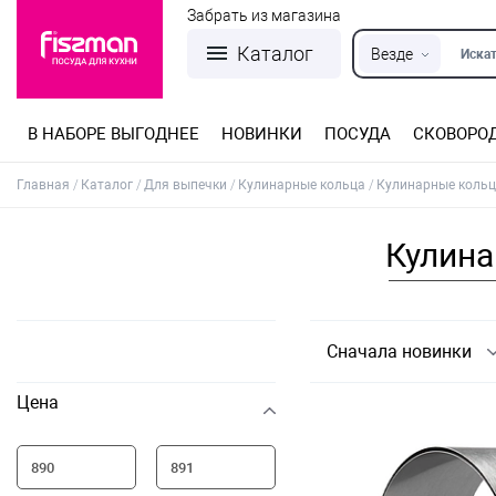
Забрать из магазина
Каталог
Везде
Искат
В НАБОРЕ ВЫГОДНЕЕ
НОВИНКИ
ПОСУДА
СКОВОРО
Кастрюли из нержавеющей стали
Разъемные формы для выпечки
Детская посуда для приготовления
Посуда из нержавеющей стали
Сковороды со съемной ручкой
Терки, шинковки, яйцерезки, чопперы
Формы для льда и шоколада
Детская посуда для приема пищи
Главная
Каталог
Для выпечки
Кулинарные кольца
Кулинарные кольц
Кулина
Сначала новинки
Цена