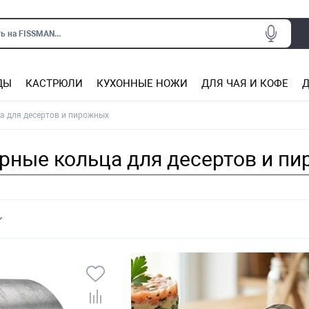
ь на FISSMAN...
ДЫ
КАСТРЮЛИ
КУХОННЫЕ НОЖИ
ДЛЯ ЧАЯ И КОФЕ
Д
Ситечки для заваривания чая
Подставки под горячее, прихватки
Сковороды из нержаве
Сковороды с антип
Кастрюли с антипригарным покрытием
Подставки для ножей, магнит
Прочие аксессуары для кухни
а для десертов и пирожных
рные кольца для десертов и п