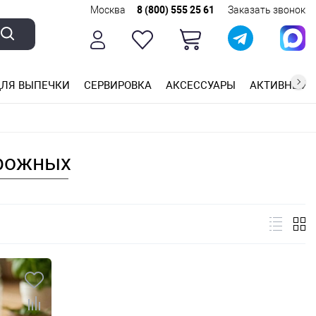
Москва
8 (800) 555 25 61
Заказать звонок
ЛЯ ВЫПЕЧКИ
СЕРВИРОВКА
АКСЕССУАРЫ
АКТИВНЫЙ 
ющей стали
ригарным покрытием
ные планки
ирожных