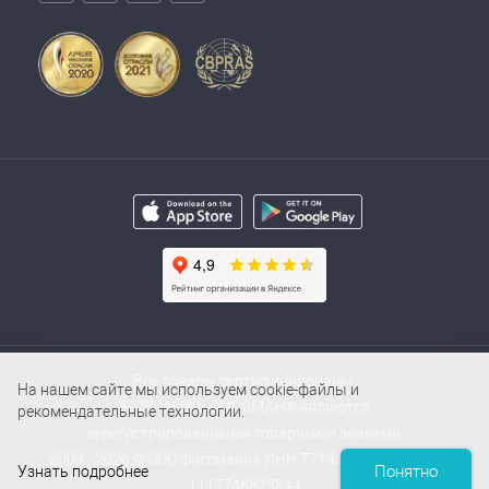
Все товары сертифицированы.
На нашем сайте мы используем cookie-файлы и
FISSMAN® и ФИССМАН® являются
рекомендательные технологии.
зарегистрированными товарными знаками.
2009 - 2026 © ООО Фиссмания ИНН 7714854000 / ОГРН
Понятно
Узнать подробнее
1117746825844