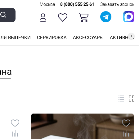
Москва
8 (800) 555 25 61
Заказать звонок
ЛЯ ВЫПЕЧКИ
СЕРВИРОВКА
АКСЕССУАРЫ
АКТИВНЫЙ 
ющей стали
ригарным покрытием
ные планки
ана