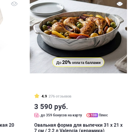
20%
До
оплата баллами
4.9
276 отзывов
3 590 руб.
до 359 бонусов на карту
108
Плюс
кая 20
Овальная форма для выпечки 31 х 21 х
7 см / 2,2 л Valencia (керамика)