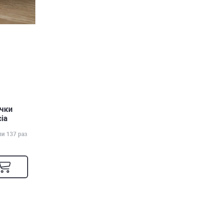
чки
cia
ли 137 раз