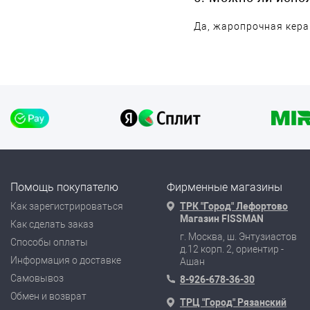
Да, жаропрочная кер
Помощь покупателю
Фирменные магазины
Как зарегистрироваться
ТРК "Город" Лефортово
Магазин FISSMAN
Как сделать заказ
г. Москва, ш. Энтузиастов
Способы оплаты
д.12 корп. 2, ориентир -
Информация о доставке
Ашан
Самовывоз
8-926-678-36-30
Обмен и возврат
ТРЦ "Город" Рязанский