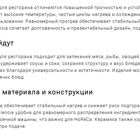
для ресторана отличаются повышенной прочностью и устой
 высокие температуры, частые циклы нагрева и охлаждени
ьзовании. Равномерный прогрев обеспечивает стабильный
encia сочетает долговечность и презентабельный дизайн, п
йдут
ля ресторана подходит для запекания мяса, рыбы, овощей, 
 удерживает соусы и соки, сохраняя структуру и вкус блюд
цах благодаря универсальности и эстетичности. Изделия мо
ячих блюд.
 материала и конструкции
 обеспечивает стабильный нагрев и снижает риск подгора
alencia удобна для равномерного распределения ингредиент
оечной машины, что важно для HoReCa. Керамика также х
при подаче.