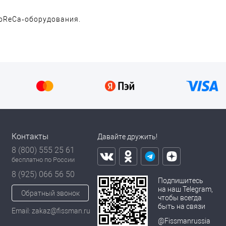
oReCa‑оборудования.
Контакты
Давайте дружить!
8 (800) 555 25 61
бесплатно по России
8 (925) 066 56 50
Подпишитесь
на наш Telegram,
Обратный звонок
чтобы всегда
быть на связи
Email: zakaz@fissman.ru
@Fissmanrussia