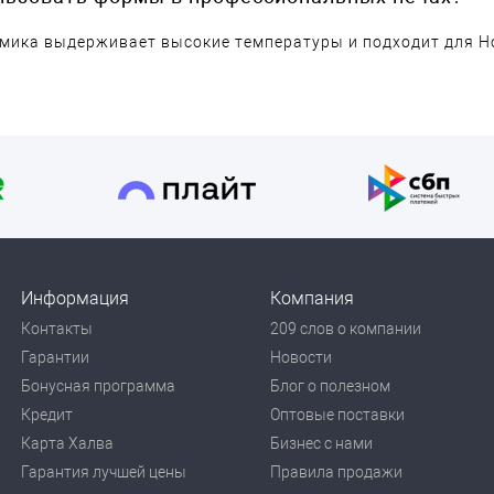
амика выдерживает высокие температуры и подходит для H
Информация
Компания
Контакты
209 слов о компании
Гарантии
Новости
Бонусная программа
Блог о полезном
Кредит
Оптовые поставки
Карта Халва
Бизнес с нами
Гарантия лучшей цены
Правила продажи