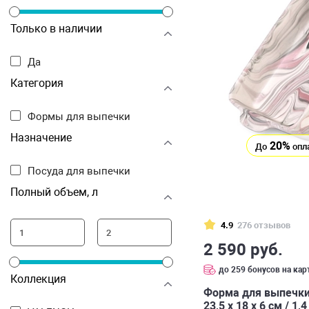
Только в наличии
Да
Категория
Формы для выпечки
Назначение
20%
До
опл
Посуда для выпечки
Полный объем, л
4.9
276 отзывов
2 590 руб.
до 259 бонусов на кар
Коллекция
Форма для выпечки
23,5 х 18 х 6 см / 1,4