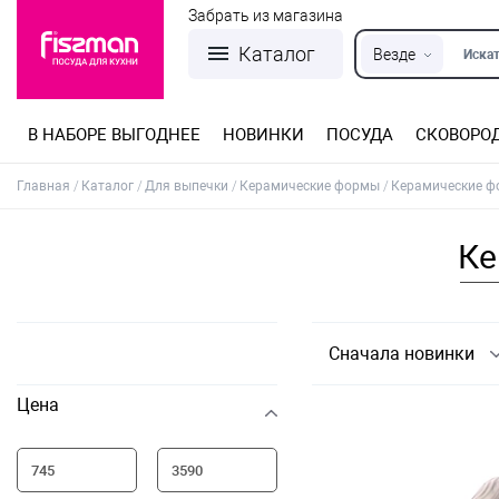
Забрать из магазина
Каталог
Везде
Искат
В НАБОРЕ ВЫГОДНЕЕ
НОВИНКИ
ПОСУДА
СКОВОРО
Кастрюли из нержавеющей стали
Разъемные формы для выпечки
Детская посуда для приготовления
Посуда из нержавеющей стали
Сковороды со съемной ручкой
Терки, шинковки, яйцерезки, чопперы
Формы для льда и шоколада
Детская посуда для приема пищи
Главная
Каталог
Для выпечки
Керамические формы
Керамические ф
Ке
Сначала новинки
Цена