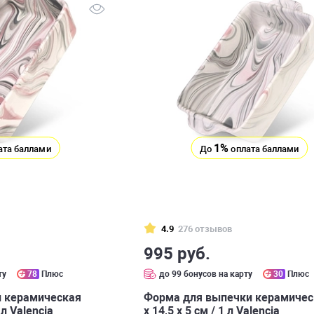
1%
ата баллами
До
оплата баллами
4.9
276 отзывов
995 руб.
ту
78
Плюс
до 99 бонусов на карту
30
Плюс
 керамическая
Форма для выпечки керамичес
 л Valencia
х 14,5 х 5 см / 1 л Valencia