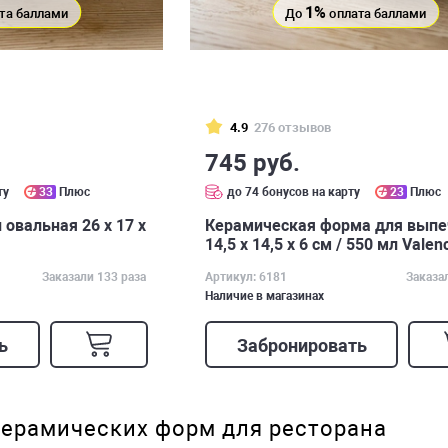
1%
та баллами
До
оплата баллами
4.9
276 отзывов
745 руб.
ту
33
Плюс
до 74 бонусов на карту
23
Плюс
овальная 26 х 17 х
Керамическая форма для выпе
14,5 х 14,5 х 6 см / 550 мл Valen
Заказали 133 раза
Артикул: 6181
Заказа
Наличие в магазинах
ь
Забронировать
ерамических форм для ресторана