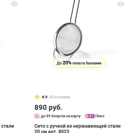
20%
До
оплата баллами
4.9
25 отзывов
890 руб.
до 89 бонусов на карту
27
Плюс
 стали
Сито с ручкой из нержавеющей стали
20 см арт. 8523