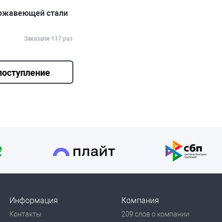
нержавеющей стали
Заказали 117 раз
поступление
Информация
Компания
Контакты
209 слов о компании