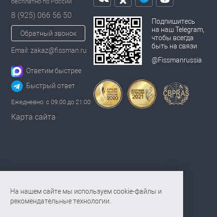
бесплатно по России
8 (925) 066 56 50
Подпишитесь
на наш Telegram,
Обратный звонок
чтобы всегда
быть на связи
Email: zakaz@fissman.ru
@Fissmanrussia
Ответим быстрее
Быстрый ответ
Ежедневно: с 09:00 до 21:00
Карта сайта
На нашем сайте мы используем cookie-файлы и
рекомендательные технологии.