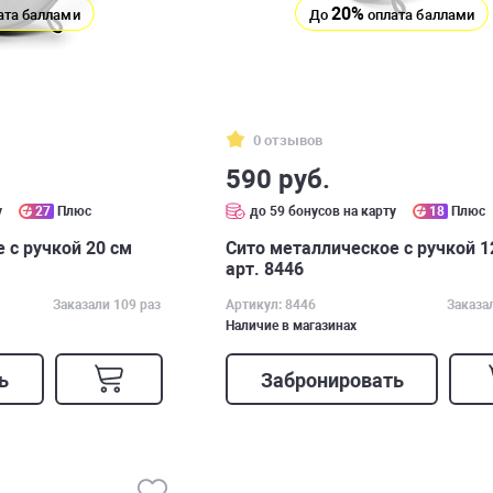
20%
ата баллами
До
оплата баллами
0 отзывов
590 руб.
у
27
Плюс
до 59 бонусов на карту
18
Плюс
 с ручкой 20 см
Сито металлическое с ручкой 1
арт. 8446
Заказали 109 раз
Артикул: 8446
Заказа
Наличие в магазинах
ь
Забронировать