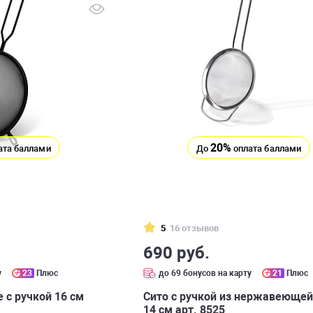
20%
ата баллами
До
оплата баллами
5
16 отзывов
690 руб.
у
23
Плюс
до 69 бонусов на карту
21
Плюс
 с ручкой 16 см
Сито с ручкой из нержавеющей
14 см арт. 8525