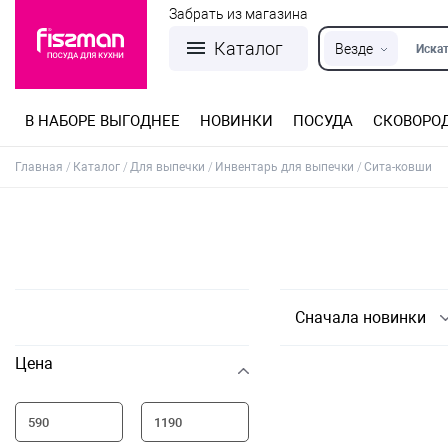
Забрать из магазина
Каталог
Везде
Искат
В НАБОРЕ ВЫГОДНЕЕ
НОВИНКИ
ПОСУДА
СКОВОРО
Кастрюли из нержавеющей стали
Разъемные формы для выпечки
Детская посуда для приготовления
Посуда из нержавеющей стали
Сковороды со съемной ручкой
Терки, шинковки, яйцерезки, чопперы
Формы для льда и шоколада
Детская посуда для приема пищи
Главная
Каталог
Для выпечки
Инвентарь для выпечки
Сита-ковши
Сначала новинки
Цена