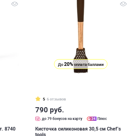
20%
До
оплата баллами
5
6 отзывов
790 руб.
до 79 бонусов на карту
24
Плюс
т. 8740
Кисточка силиконовая 30,5 см Chef’s
tools