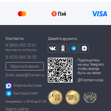
Контакты
Давайте дружить!
8 (800) 555 25 61
бесплатно по России
8 (925) 066 56 50
Подпишитесь
на наш Telegram,
Обратный звонок
чтобы всегда
быть на связи
Email: zakaz@fissman.ru
@Fissmanrussia
Ответим быстрее
Быстрый ответ
Ежедневно: с 09:00 до 21:00
Карта сайта