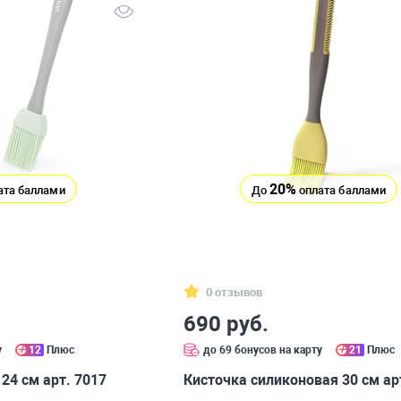
20%
ата баллами
До
оплата баллами
0 отзывов
690 руб.
у
12
Плюс
до 69 бонусов на карту
21
Плюс
24 см арт. 7017
Кисточка силиконовая 30 см ар