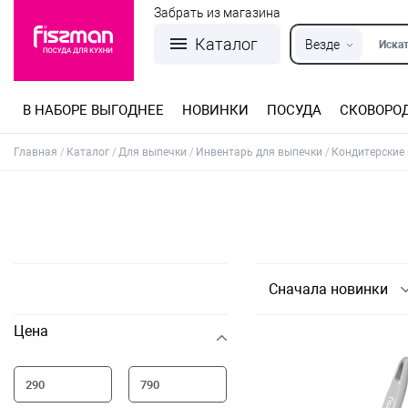
Забрать из магазина
Каталог
Везде
Искат
В НАБОРЕ ВЫГОДНЕЕ
НОВИНКИ
ПОСУДА
СКОВОРО
Кастрюли из нержавеющей стали
Разъемные формы для выпечки
Детская посуда для приготовления
Посуда из нержавеющей стали
Сковороды со съемной ручкой
Терки, шинковки, яйцерезки, чопперы
Формы для льда и шоколада
Детская посуда для приема пищи
Главная
Каталог
Для выпечки
Инвентарь для выпечки
Кондитерские 
Сначала новинки
Цена