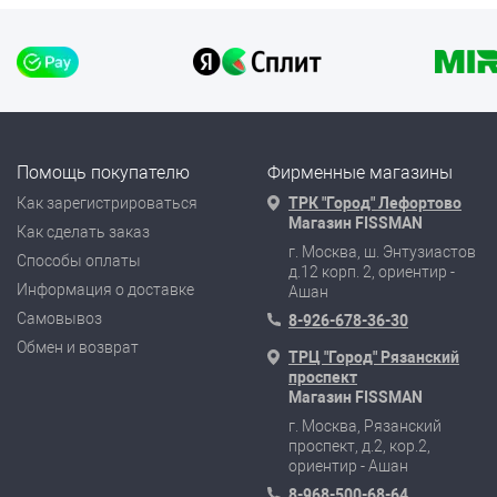
Помощь покупателю
Фирменные магазины
Как зарегистрироваться
ТРК "Город" Лефортово
Магазин FISSMAN
Как сделать заказ
г. Москва, ш. Энтузиастов
Способы оплаты
д.12 корп. 2, ориентир -
Информация о доставке
Ашан
Самовывоз
8-926-678-36-30
Обмен и возврат
ТРЦ "Город" Рязанский
проспект
Магазин FISSMAN
г. Москва, Рязанский
проспект, д.2, кор.2,
ориентир - Ашан
8-968-500-68-64