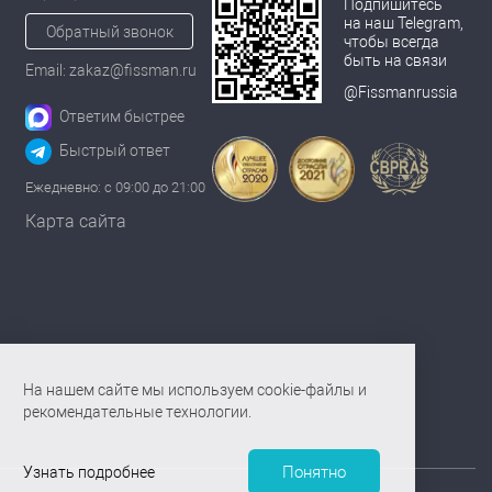
Подпишитесь
на наш Telegram,
Обратный звонок
чтобы всегда
быть на связи
Email: zakaz@fissman.ru
@Fissmanrussia
Ответим быстрее
Быстрый ответ
Ежедневно: с 09:00 до 21:00
Карта сайта
На нашем сайте мы используем cookie-файлы и
рекомендательные технологии.
Понятно
Узнать подробнее