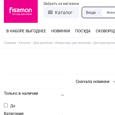
Забрать из магазина
Каталог
Везде
Искат
В НАБОРЕ ВЫГОДНЕЕ
НОВИНКИ
ПОСУДА
СКОВОРО
Кастрюли из нержавеющей стали
Разъемные формы для выпечки
Детская посуда для приготовления
Посуда из нержавеющей стали
Сковороды со съемной ручкой
Терки, шинковки, яйцерезки, чопперы
Формы для льда и шоколада
Детская посуда для приема пищи
Главная
Каталог
Для выпечки
Инвентарь для выпечки
Датские венч
Сначала новинки
Только в наличии
Да
Категория