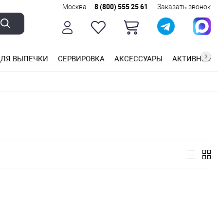
Москва
8 (800) 555 25 61
Заказать звонок
ЛЯ ВЫПЕЧКИ
СЕРВИРОВКА
АКСЕССУАРЫ
АКТИВНЫЙ 
ющей стали
ригарным покрытием
ные планки