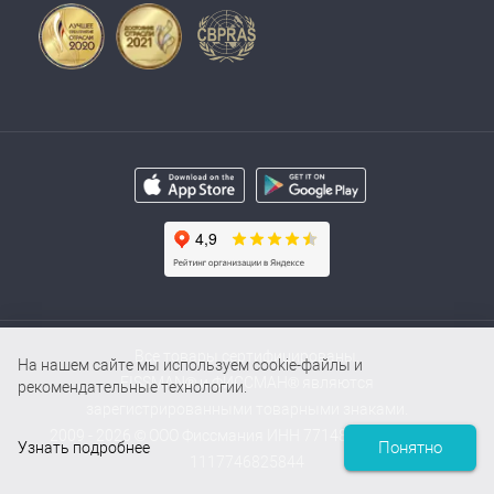
Все товары сертифицированы.
На нашем сайте мы используем cookie-файлы и
FISSMAN® и ФИССМАН® являются
рекомендательные технологии.
зарегистрированными товарными знаками.
2009 - 2026 © ООО Фиссмания ИНН 7714854000 / ОГРН
Понятно
Узнать подробнее
1117746825844