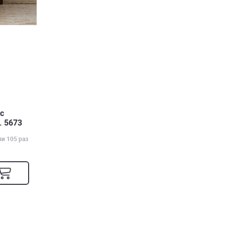
с
 с
. 5673
ли 105 раз