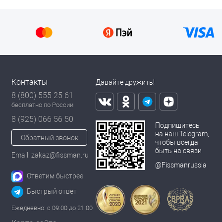
Контакты
Давайте дружить!
8 (800) 555 25 61
бесплатно по России
8 (925) 066 56 50
Подпишитесь
на наш Telegram,
Обратный звонок
чтобы всегда
быть на связи
Email: zakaz@fissman.ru
@Fissmanrussia
Ответим быстрее
Быстрый ответ
Ежедневно: с 09:00 до 21:00