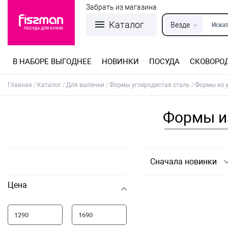
Забрать из магазина
Каталог
Везде
Искат
В НАБОРЕ ВЫГОДНЕЕ
НОВИНКИ
ПОСУДА
СКОВОРО
Кастрюли из нержавеющей стали
Разъемные формы для выпечки
Детская посуда для приготовления
Посуда из нержавеющей стали
Сковороды со съемной ручкой
Терки, шинковки, яйцерезки, чопперы
Формы для льда и шоколада
Детская посуда для приема пищи
Главная
Каталог
Для выпечки
Формы углеродистая сталь
Формы из у
Формы из
Сначала новинки
Цена