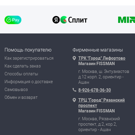
Помощь покупателю
Фирменные магазины
Как зарегистрироваться
ТРК "Город" Лефортово
Магазин FISSMAN
Как сделать заказ
г. Москва, ш. Энтузиастов
Способы оплаты
д.12 корп. 2, ориентир -
Информация о доставке
Ашан
Самовывоз
8-926-678-36-30
Обмен и возврат
ТРЦ "Город" Рязанский
проспект
Магазин FISSMAN
г. Москва, Рязанский
проспект, д.2, кор.2,
ориентир - Ашан