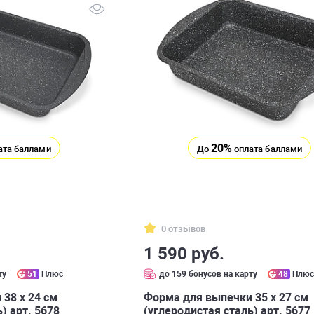
20%
ата баллами
До
оплата баллами
0 отзывов
1 590 руб.
ту
51
Плюс
до 159 бонусов на карту
48
Плю
38 х 24 см
Форма для выпечки 35 х 27 см
) арт. 5678
(углеродистая сталь) арт. 5677