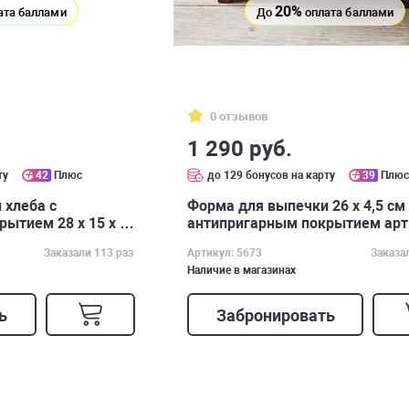
20%
ата баллами
До
оплата баллами
0 отзывов
1 290 руб.
ту
42
Плюс
до 129 бонусов на карту
39
Плю
 хлеба с
Форма для выпечки 26 х 4,5 см
ытием 28 x 15 x 7
антипригарным покрытием арт
Заказали 113 раз
Артикул: 5673
Заказа
Наличие в магазинах
ь
Забронировать