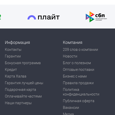
Информация
Компания
Контакты
209 слов о компании
Гарантии
Новости
Бонусная программа
Блог о полезном
Кредит
Оптовые поставки
Карта Халва
Бизнес с нами
Гарантия лучшей цены
Правила продажи
Подарочная карта
Политика
конфиденциальности
Оплачивайте частями
Публичная оферта
Наши партнеры
Вакансии
Медиа