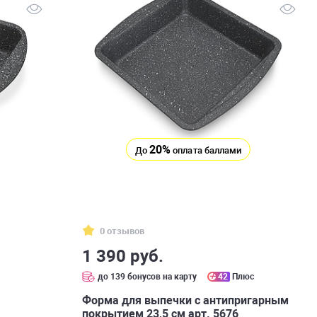
20%
До
оплата баллами
0 отзывов
1 390 руб.
с
до 139 бонусов на карту
42
Плюс
Форма для выпечки с антипригарным
покрытием 23,5 см арт. 5676