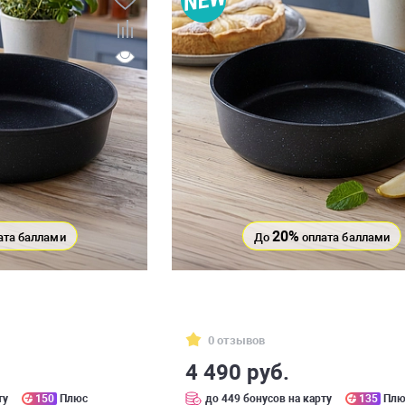
20%
ата баллами
До
оплата баллами
0 отзывов
4 490 руб.
ту
150
Плюс
до 449 бонусов на карту
135
Плю