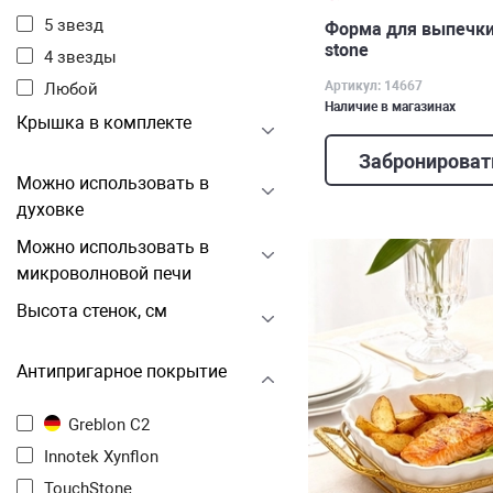
5 звезд
Форма для выпечки 
stone
4 звезды
Артикул: 14667
Любой
Наличие в магазинах
Крышка в комплекте
Забронироват
Можно использовать в
духовке
Можно использовать в
микроволновой печи
Высота стенок, см
Антипригарное покрытие
Greblon C2
Innotek Xynflon
TouchStone