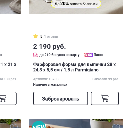
20%
До
оплата баллами
5
1 отзыв
2 190 руб.
с
до 219 бонусов на карту
66
Плюс
 х 21 х
Фарфоровая форма для выпечки 28 х
24,3 х 5,5 см / 1,5 л Parmigiano
ли 130 раз
Артикул: 13703
Заказали 99 раз
Наличие в магазинах
Забронировать