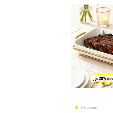
20%
До
опл
0 отзывов