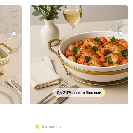
20%
До
оплата баллами
0 отзывов