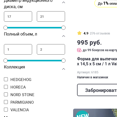
Диаметр индукционного
1%
До
опла
диска, см
4.9
276 отзывов
Полный объем, л
995 руб.
до 99 бонусов на карт
Форма для выпечки
х 14,5 х 5 см / 1 л Va
Коллекция
Артикул: 6185
Наличие в магазинах
HEDGEHOG
HORECA
Забронироват
NORD STONE
PARMIGIANO
VALENCIA