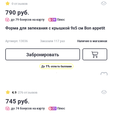
0 отзывов
790 руб.
до 79 бонусов на карту
24
Плюс
Форма для запекания с крышкой 9х5 см Bon appetit
Артикул: 13036
Заказали 117 раз
Наличие в магазинах
Забронировать
1%
До
оплата баллами
4.9
276 отзывов
745 руб.
до 74 бонусов на карту
23
Плюс