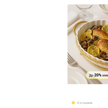
20%
До
опл
0 отзывов