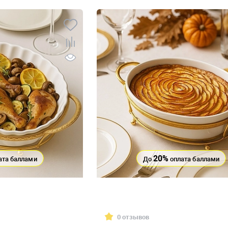
20%
ата баллами
До
оплата баллами
0 отзывов