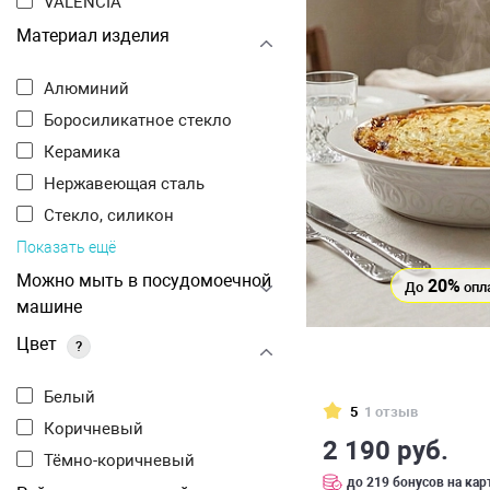
VALENCIA
Материал изделия
Алюминий
Боросиликатное стекло
Керамика
Нержавеющая сталь
Стекло, силикон
Показать ещё
Можно мыть в посудомоечной
20%
До
опл
машине
Цвет
?
Белый
5
1 отзыв
Коричневый
2 190 руб.
Тёмно-коричневый
до 219 бонусов на кар