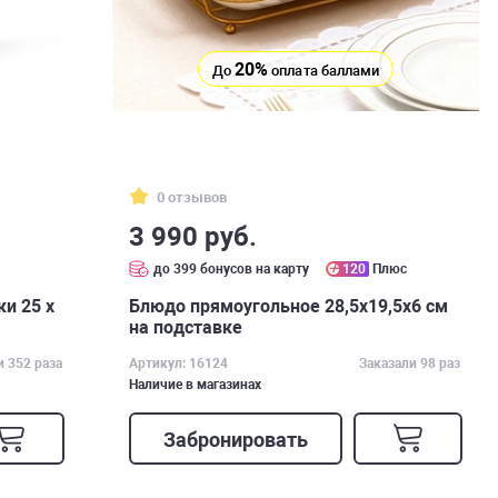
20%
До
оплата баллами
0 отзывов
3 990 руб.
с
до 399 бонусов на карту
120
Плюс
и 25 х
Блюдо прямоугольное 28,5х19,5х6 см
на подставке
и 352 раза
Артикул: 16124
Заказали 98 раз
Наличие в магазинах
Забронировать