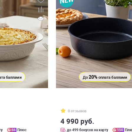
20%
ата баллами
До
оплата баллами
0 отзывов
4 990 руб.
ту
66
Плюс
до 499 бонусов на карту
150
Плю