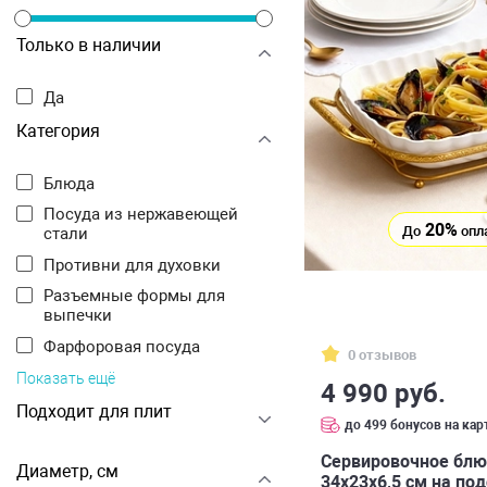
Только в наличии
Да
Категория
Блюда
Посуда из нержавеющей
20%
До
опл
стали
Противни для духовки
Разъемные формы для
выпечки
Фарфоровая посуда
0 отзывов
Показать ещё
4 990 руб.
Подходит для плит
до 499 бонусов на кар
Cервировочное блю
Диаметр, см
34х23х6,5 см на по