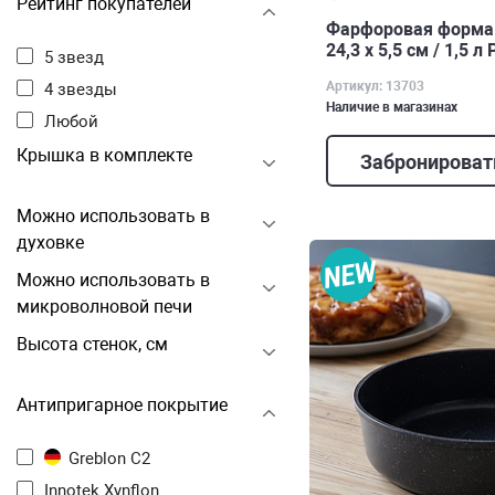
Рейтинг покупателей
Фарфоровая форма 
24,3 х 5,5 см / 1,5 л
5 звезд
Артикул: 13703
4 звезды
Наличие в магазинах
Любой
Крышка в комплекте
Забронироват
Можно использовать в
духовке
Можно использовать в
микроволновой печи
Высота стенок, см
Антипригарное покрытие
Greblon C2
Innotek Xynflon