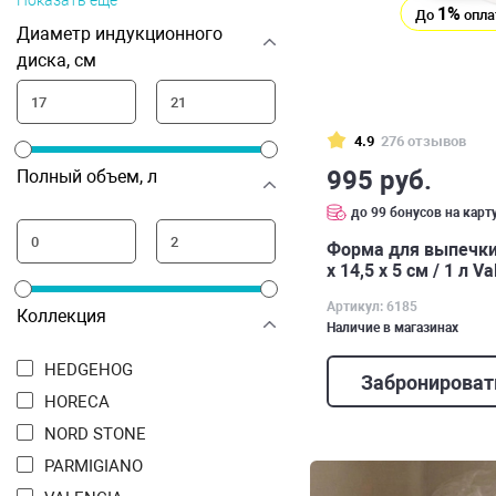
Показать ещё
1%
До
опла
Диаметр индукционного
диска, см
4.9
276 отзывов
995 руб.
Полный объем, л
до 99 бонусов на карт
Форма для выпечки
х 14,5 х 5 см / 1 л Va
Артикул: 6185
Коллекция
Наличие в магазинах
HEDGEHOG
Забронироват
HORECA
NORD STONE
PARMIGIANO