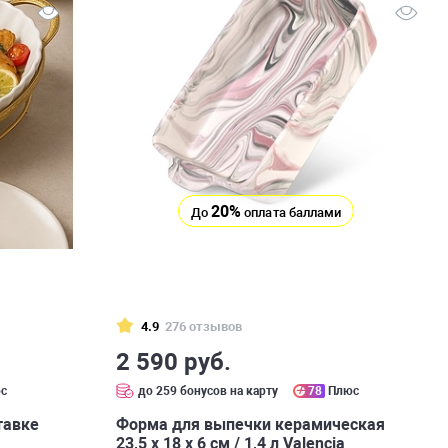
20%
До
оплата баллами
4.9
276 отзывов
2 590 руб.
с
до 259 бонусов на карту
78
Плюс
тавке
Форма для выпечки керамическая
23,5 х 18 х 6 см / 1,4 л Valencia