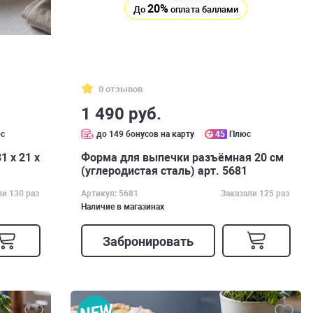
20%
До
оплата баллами
0 отзывов
1 490 руб.
с
до 149 бонусов на карту
45
Плюс
 х 21 х
Форма для выпечки разъёмная 20 см
(углеродистая сталь) арт. 5681
ли 130 раз
Артикул: 5681
Заказали 125 раз
Наличие в магазинах
Забронировать