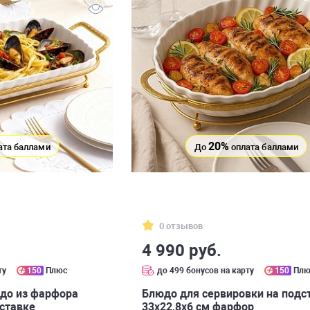
20%
ата баллами
До
оплата баллами
0 отзывов
4 990 руб.
ту
150
Плюс
до 499 бонусов на карту
150
Плю
до из фарфора
Блюдо для сервировки на подс
дставке
33х22,8х6 см фарфор