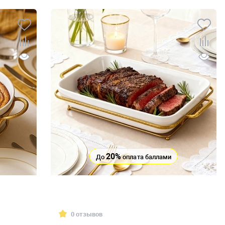
20%
До
оплата баллами
0 отзывов