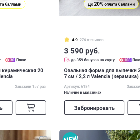
20%
та баллами
До
оплата баллами
4.9
276 отзывов
3 590 руб.
у
30
Плюс
до 359 бонусов на карту
108
Плю
 керамическая 20
Овальная форма для выпечки 31
lencia
7 см / 2,2 л Valencia (керамика)
Заказали 157 раз
Артикул: 6184
Заказа
Наличие в магазинах
ь
Забронировать