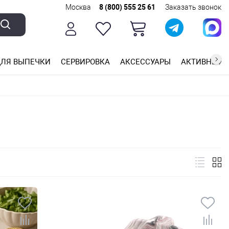
Москва
8 (800) 555 25 61
Заказать звонок
ЛЯ ВЫПЕЧКИ
СЕРВИРОВКА
АКСЕССУАРЫ
АКТИВНЫЙ 
ющей стали
ригарным покрытием
ные планки