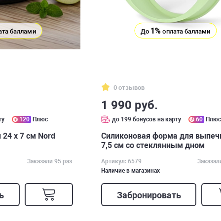
1%
ата баллами
До
оплата баллами
0 отзывов
1 990 руб.
ту
120
Плюс
до 199 бонусов на карту
60
Плю
24 х 7 см Nord
Силиконовая форма для выпечк
7,5 см со стеклянным дном
Заказали 95 раз
Артикул: 6579
Заказал
Наличие в магазинах
ь
Забронировать