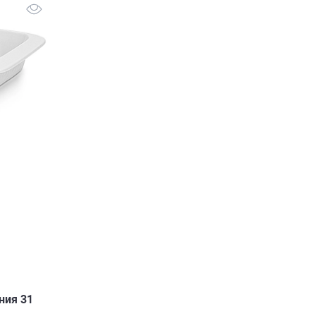
с
ния 31