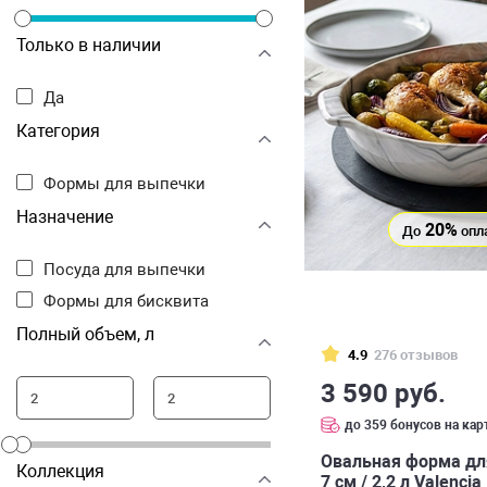
Только в наличии
Да
Категория
Формы для выпечки
Назначение
20%
До
опл
Посуда для выпечки
Формы для бисквита
Полный объем, л
4.9
276 отзывов
3 590 руб.
до 359 бонусов на кар
Овальная форма для
Коллекция
7 см / 2,2 л Valenci