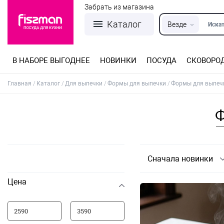
Забрать из магазина
Каталог
Везде
Искат
В НАБОРЕ ВЫГОДНЕЕ
НОВИНКИ
ПОСУДА
СКОВОРО
Кастрюли из нержавеющей стали
Разъемные формы для выпечки
Детская посуда для приготовления
Посуда из нержавеющей стали
Сковороды со съемной ручкой
Терки, шинковки, яйцерезки, чопперы
Формы для льда и шоколада
Детская посуда для приема пищи
Главная
Каталог
Для выпечки
Формы для выпечки
Формы для выпечк
Ф
Сначала новинки
Цена