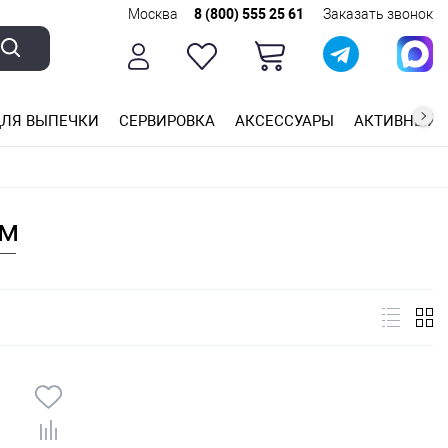
Москва
8 (800) 555 25 61
Заказать звонок
ЛЯ ВЫПЕЧКИ
СЕРВИРОВКА
АКСЕССУАРЫ
АКТИВНЫЙ 
ющей стали
ригарным покрытием
ные планки
см