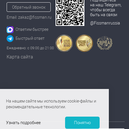
на наш Telegram,
Обратный звонок
чтобы всегда
быть на связи
Email: zakaz@fissman.ru
@Fissmanrussia
Ответим быстрее
Быстрый ответ
Ежедневно: с 09:00 до 21:00
Карта сайта
На нашем сайте мы используем cookie-файлы и
рекомендательные технологии.
Понятно
Узнать подробнее