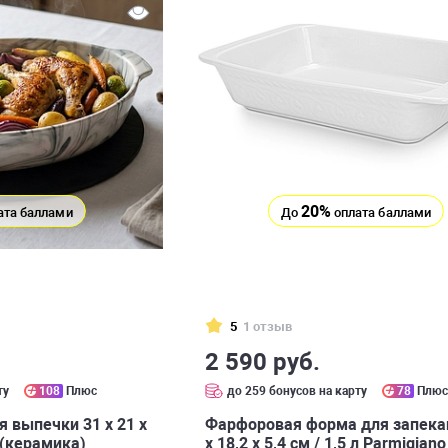
20%
ата баллами
До
оплата баллами
5
1 отзыв
2 590 руб.
ту
108
Плюс
до 259 бонусов на карту
78
Плю
 выпечки 31 х 21 х
Фарфоровая форма для запека
a (керамика)
х 18,2 х 5,4 см / 1,5 л Parmigiano