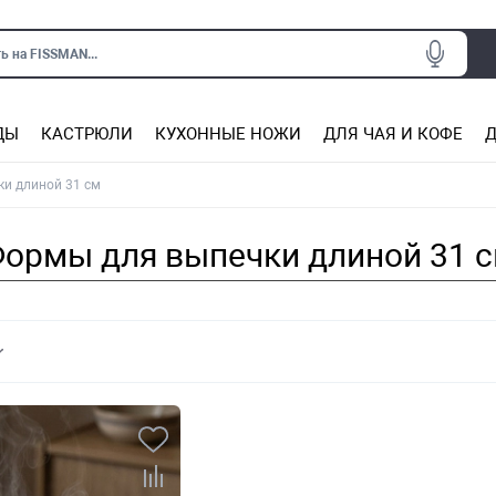
ь на FISSMAN...
ДЫ
КАСТРЮЛИ
КУХОННЫЕ НОЖИ
ДЛЯ ЧАЯ И КОФЕ
Д
Ситечки для заваривания чая
Подставки под горячее, прихватки
Сковороды из нержаве
Сковороды с антип
Кастрюли с антипригарным покрытием
Подставки для ножей, магнит
Прочие аксессуары для кухни
и длиной 31 см
ормы для выпечки длиной 31 