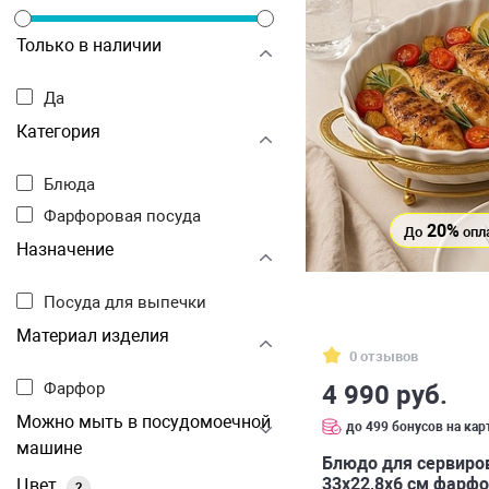
Только в наличии
Да
Категория
Блюда
Фарфоровая посуда
20%
До
опл
Назначение
Посуда для выпечки
Материал изделия
0 отзывов
Фарфор
4 990 руб.
Можно мыть в посудомоечной
до 499 бонусов на кар
машине
Блюдо для сервиро
33х22,8х6 см фарф
Цвет
?