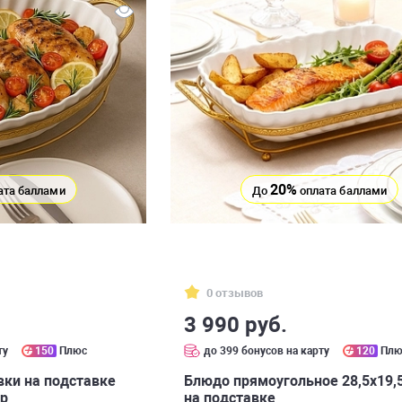
20%
ата баллами
До
оплата баллами
0 отзывов
3 990 руб.
ту
150
Плюс
до 399 бонусов на карту
120
Плю
вки на подставке
Блюдо прямоугольное 28,5х19,
ор
на подставке