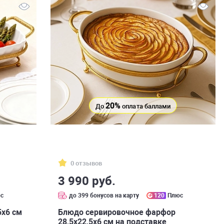
20%
До
оплата баллами
0 отзывов
3 990 руб.
с
до 399 бонусов на карту
120
Плюс
5х6 см
Блюдо сервировочное фарфор
28,5х22,5х6 см на подставке