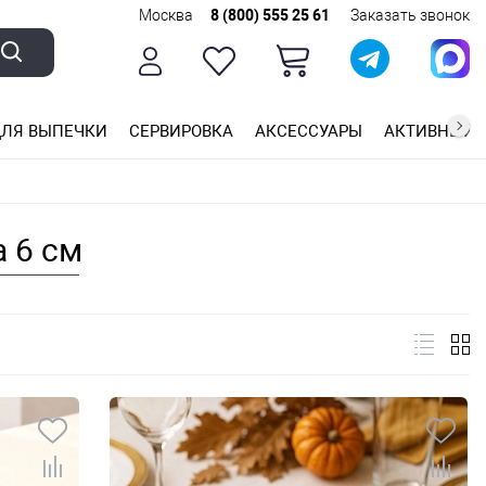
Москва
8 (800) 555 25 61
Заказать звонок
ЛЯ ВЫПЕЧКИ
СЕРВИРОВКА
АКСЕССУАРЫ
АКТИВНЫЙ 
ющей стали
ригарным покрытием
ные планки
 6 см