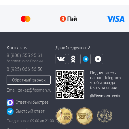
Контакты
Давайте дружить!
8 (800) 555 25 61
бесплатно по России
8 (925) 066 56 50
Подпишитесь
на наш Telegram,
Обратный звонок
чтобы всегда
быть на связи
Email: zakaz@fissman.ru
@Fissmanrussia
Ответим быстрее
Быстрый ответ
Ежедневно: с 09:00 до 21:00