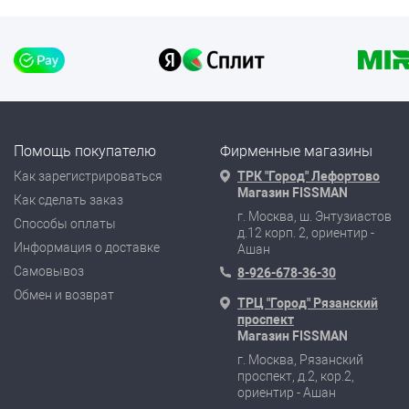
Помощь покупателю
Фирменные магазины
Как зарегистрироваться
ТРК "Город" Лефортово
Магазин FISSMAN
Как сделать заказ
г. Москва, ш. Энтузиастов
Способы оплаты
д.12 корп. 2, ориентир -
Информация о доставке
Ашан
Самовывоз
8-926-678-36-30
Обмен и возврат
ТРЦ "Город" Рязанский
проспект
Магазин FISSMAN
г. Москва, Рязанский
проспект, д.2, кор.2,
ориентир - Ашан