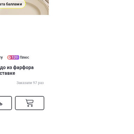
ата баллами
ту
120
Плюс
до из фарфора
дставке
Заказали 97 раз
ь