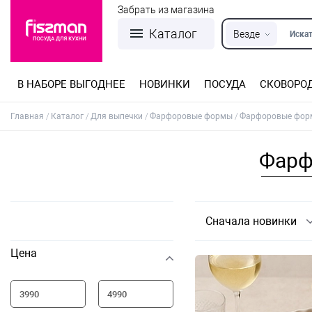
Забрать из магазина
Каталог
Везде
Искат
В НАБОРЕ ВЫГОДНЕЕ
НОВИНКИ
ПОСУДА
СКОВОРО
Кастрюли из нержавеющей стали
Разъемные формы для выпечки
Детская посуда для приготовления
Посуда из нержавеющей стали
Сковороды со съемной ручкой
Терки, шинковки, яйцерезки, чопперы
Формы для льда и шоколада
Детская посуда для приема пищи
Главная
Каталог
Для выпечки
Фарфоровые формы
Фарфоровые форм
Фарф
Сначала новинки
Цена