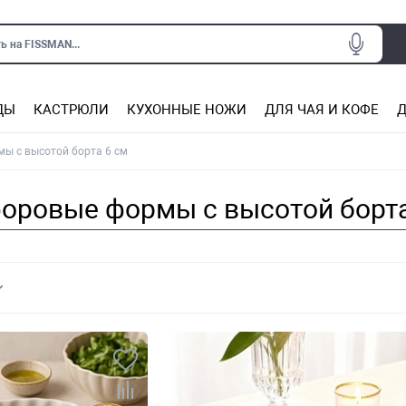
ь на FISSMAN...
ДЫ
КАСТРЮЛИ
КУХОННЫЕ НОЖИ
ДЛЯ ЧАЯ И КОФЕ
Д
Ситечки для заваривания чая
Подставки под горячее, прихватки
Сковороды из нержаве
Сковороды с антип
Кастрюли с антипригарным покрытием
Подставки для ножей, магнит
Прочие аксессуары для кухни
ы с высотой борта 6 см
оровые формы с высотой борта