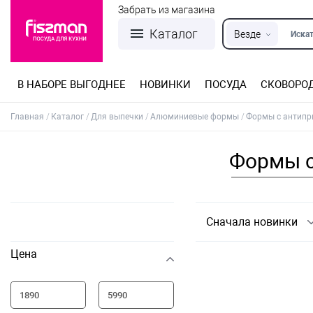
Забрать из магазина
Каталог
Везде
Искат
В НАБОРЕ ВЫГОДНЕЕ
НОВИНКИ
ПОСУДА
СКОВОРО
Кастрюли из нержавеющей стали
Разъемные формы для выпечки
Детская посуда для приготовления
Посуда из нержавеющей стали
Сковороды со съемной ручкой
Терки, шинковки, яйцерезки, чопперы
Формы для льда и шоколада
Детская посуда для приема пищи
Главная
Каталог
Для выпечки
Алюминиевые формы
Формы с антипр
Формы с
Сначала новинки
Цена