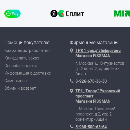
Помощь покупателю
Фирменные магазины
Как зарегистрироваться
ТРК "Город" Лефортово
Магазин FISSMAN
Как сделать заказ
г. Москва, ш. Энтузиастов
Способы оплаты
д.12 корп. 2, ориентир -
Информация о доставке
Ашан
Самовывоз
8-926-678-36-30
Обмен и возврат
ТРЦ "Город" Рязанский
проспект
Магазин FISSMAN
г. Москва, Рязанский
проспект, д.2, кор.2,
ориентир - Ашан
8-968-500-68-64