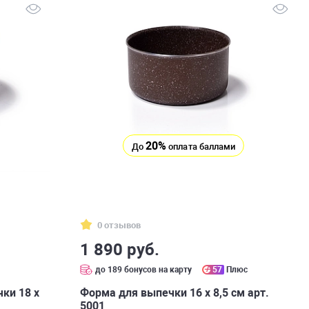
20%
До
оплата баллами
0 отзывов
1 890 руб.
с
до 189 бонусов на карту
57
Плюс
ки 18 х
Форма для выпечки 16 х 8,5 см арт.
5001