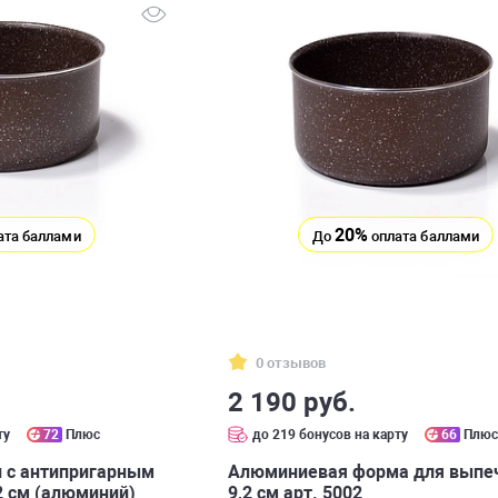
20%
ата баллами
До
оплата баллами
0 отзывов
2 190 руб.
ту
72
Плюс
до 219 бонусов на карту
66
Плю
 с антипригарным
Алюминиевая форма для выпеч
2 см (алюминий)
9,2 см арт. 5002