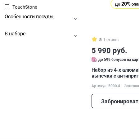
20%
До
опл
TouchStone
Особенности посуды
В наборе
5
1 отзыв
5 990 руб.
до 599 бонусов на кар
Набор из 4-х алюм
выпечки с антипри
Артикул: 5000.4
Заказал
Забронироват