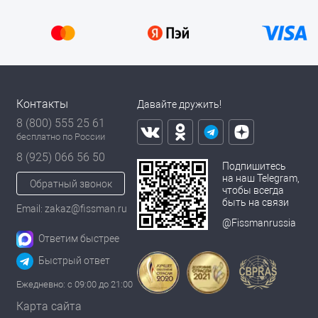
Контакты
Давайте дружить!
8 (800) 555 25 61
бесплатно по России
8 (925) 066 56 50
Подпишитесь
на наш Telegram,
Обратный звонок
чтобы всегда
быть на связи
Email: zakaz@fissman.ru
@Fissmanrussia
Ответим быстрее
Быстрый ответ
Ежедневно: с 09:00 до 21:00
Карта сайта