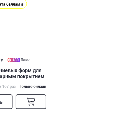
ата баллами
ту
180
Плюс
иниевых форм для
гарным покрытием
и 107 раз
Только онлайн
ь