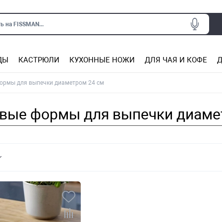
ь на FISSMAN...
ДЫ
КАСТРЮЛИ
КУХОННЫЕ НОЖИ
ДЛЯ ЧАЯ И КОФЕ
Д
Ситечки для заваривания чая
Подставки под горячее, прихватки
Сковороды из нержаве
Сковороды с антип
Кастрюли с антипригарным покрытием
Подставки для ножей, магнит
Прочие аксессуары для кухни
рмы для выпечки диаметром 24 см
ые формы для выпечки диаме