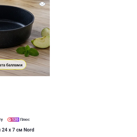
ата баллами
ту
120
Плюс
24 х 7 см Nord