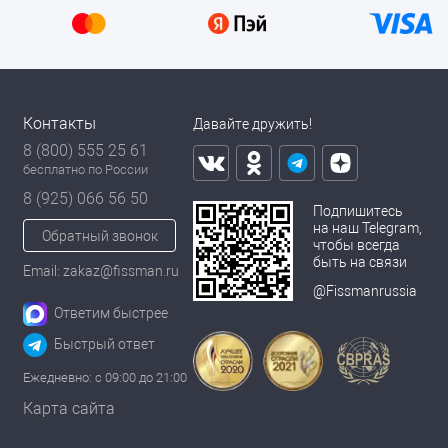
Контакты
Давайте дружить!
8 (800) 555 25 61
бесплатно по России
8 (925) 066 56 50
Подпишитесь
на наш Telegram,
Обратный звонок
чтобы всегда
быть на связи
Email: zakaz@fissman.ru
@Fissmanrussia
Ответим быстрее
Быстрый ответ
Ежедневно: с 09:00 до 21:00
Карта сайта