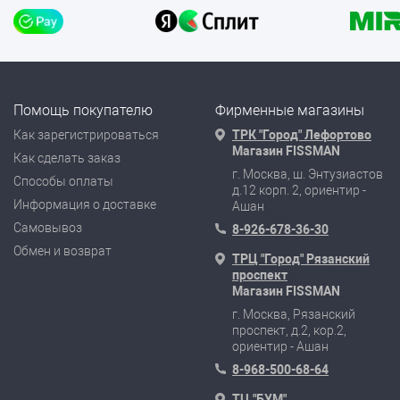
Помощь покупателю
Фирменные магазины
Как зарегистрироваться
ТРК "Город" Лефортово
Магазин FISSMAN
Как сделать заказ
г. Москва, ш. Энтузиастов
Способы оплаты
д.12 корп. 2, ориентир -
Информация о доставке
Ашан
Самовывоз
8-926-678-36-30
Обмен и возврат
ТРЦ "Город" Рязанский
проспект
Магазин FISSMAN
г. Москва, Рязанский
проспект, д.2, кор.2,
ориентир - Ашан
8-968-500-68-64
ТЦ "БУМ"