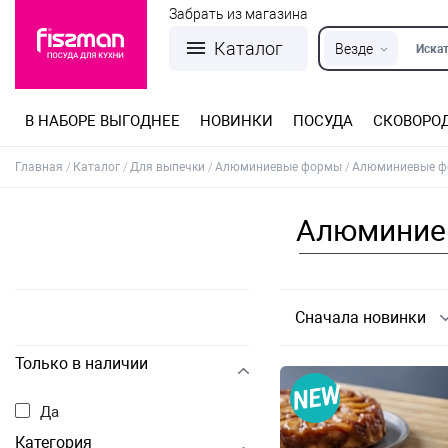
Забрать из магазина
Каталог
Везде
Искат
В НАБОРЕ ВЫГОДНЕЕ
НОВИНКИ
ПОСУДА
СКОВОРО
Кастрюли из нержавеющей стали
Разъемные формы для выпечки
Детская посуда для приготовления
Посуда из нержавеющей стали
Сковороды со съемной ручкой
Терки, шинковки, яйцерезки, чопперы
Формы для льда и шоколада
Детская посуда для приема пищи
Главная
Каталог
Для выпечки
Алюминиевые формы
Алюминиевые фо
Алюминиев
Сначала новинки
Только в наличии
Да
Категория