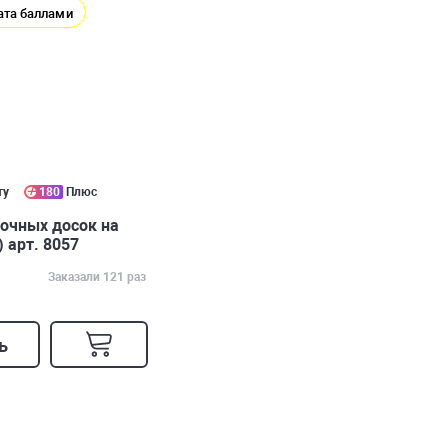
ата баллами
ту
180
Плюс
лочных досок на
 арт. 8057
Заказали 121 раз
ь