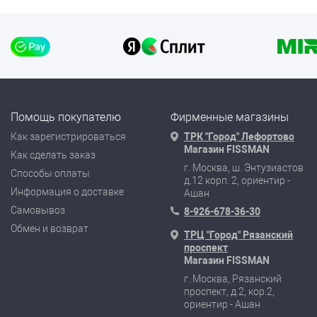
Помощь покупателю
Фирменные магазины
Как зарегистрироваться
ТРК "Город" Лефортово
Магазин FISSMAN
Как сделать заказ
г. Москва, ш. Энтузиастов
Способы оплаты
д.12 корп. 2, ориентир -
Информация о доставке
Ашан
Самовывоз
8-926-678-36-30
Обмен и возврат
ТРЦ "Город" Рязанский
проспект
Магазин FISSMAN
г. Москва, Рязанский
проспект, д.2, кор.2,
ориентир - Ашан