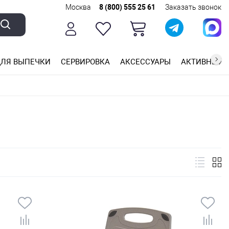
Москва
8 (800) 555 25 61
Заказать звонок
ЛЯ ВЫПЕЧКИ
СЕРВИРОВКА
АКСЕССУАРЫ
АКТИВНЫЙ 
ющей стали
ригарным покрытием
ные планки