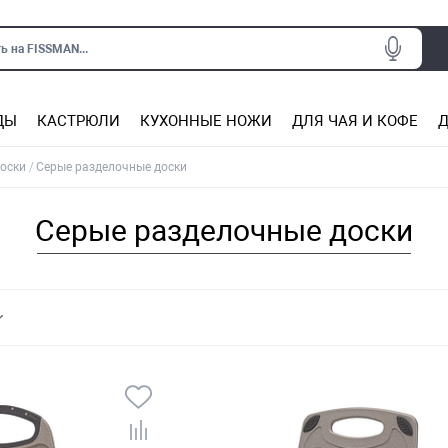
ь на FISSMAN...
ДЫ
КАСТРЮЛИ
КУХОННЫЕ НОЖИ
ДЛЯ ЧАЯ И КОФЕ
Д
Ситечки для заваривания чая
Подставки под горячее, прихватки
Сковороды из нержаве
Сковороды с антип
Кастрюли с антипригарным покрытием
Подставки для ножей, магнит
Прочие аксессуары для кухни
оски
Серые разделочные доски
Серые разделочные доски