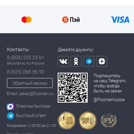
Контакты
Давайте дружить!
8 (800) 555 25 61
бесплатно по России
8 (925) 066 56 50
Подпишитесь
на наш Telegram,
Обратный звонок
чтобы всегда
быть на связи
Email: zakaz@fissman.ru
@Fissmanrussia
Ответим быстрее
Быстрый ответ
Ежедневно: с 09:00 до 21:00