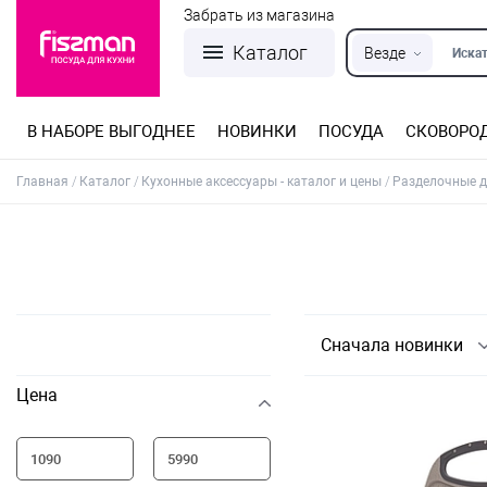
Забрать из магазина
Каталог
Везде
Искат
В НАБОРЕ ВЫГОДНЕЕ
НОВИНКИ
ПОСУДА
СКОВОРО
Кастрюли из нержавеющей стали
Разъемные формы для выпечки
Детская посуда для приготовления
Посуда из нержавеющей стали
Сковороды со съемной ручкой
Терки, шинковки, яйцерезки, чопперы
Формы для льда и шоколада
Детская посуда для приема пищи
Главная
Каталог
Кухонные аксессуары - каталог и цены
Разделочные д
Сначала новинки
Цена