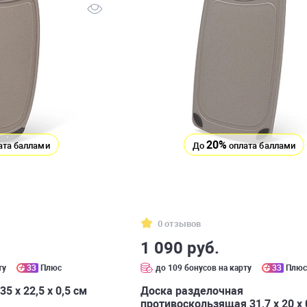
20%
ата баллами
До
оплата баллами
0 отзывов
1 090 руб.
ту
33
Плюс
до 109 бонусов на карту
33
Плю
5 х 22,5 x 0,5 см
Доска разделочная
противоскользящая 31,7 х 20 x 