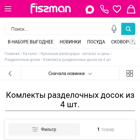
Керамическая посуда
Индукционная посуда
Посуда для напитков
Индукционные сковороды
Сковороды классические
Сковороды блинные
Кастрюли из нержавеющей стали
Кастрюли алюминиевые
Ножи поварские
Ножи для мяса
Ножи универсальные
Ножи обвалочные
Заварочные чайники
Стеклянные чайники
Керамические чайники
Чайники для плиты
Стеклянные формы
Керамические формы
Противни для духовки
Разъемные формы для выпечки
Столовые приборы
Кухонные принадлежности
Разделочные доски
Кухонные миски
Барные принадлежности
Бутылки для воды
Детская посуда для приготовления
Посуда из нержавеющей стали
Стеклянная посуда
Сковороды глубокие
Сковороды со съемной ручкой
Сковороды вок
Кастрюли чугунные
Кастрюли пароварки
Вставки-пароварки
Ножи для нарезки
Кухонные топорики
Ножи сантоку
Ножи для фруктов
Гейзерные кофеварки
Кофеварки, кофемолки
Формы для выпечки
Инвентарь для выпечки
Свечи для торта
Кулинарные кольца
Коврики сервировочные
Наборы для приправ
Масленки и соусники
Сахарницы и молочники
Овощечистки, скребки
Терки, шинковки, яйцерезки, чопперы
Формы для льда и шоколада
Хранение продуктов
Детская посуда для приема пищи
Фарфоровая посуда
Сковороды чугунные
Сковороды гриль
Наборы кастрюль
Индукционные кастрюли
Ножи овощные
Ножи для рыбы
Филейные ножи
Ножи для разделки
Ситечки для заваривания чая
Стаканы для чая и кофе
Алюминиевые формы
Антипригарные формы
Силиконовые коврики
Корзины для фруктов
Подставки под горячее, прихватки
Весы, таймеры, термометры
Мельницы для специй
Ланч боксы
Бутылочки для кормления
Сервировочные коврики
Чайная посуда
Чугунная посуда
Крышки для посуды
Сковороды из нержавеющей стали
Сковороды с антипригарным покрытием
Кастрюли с антипригарным покрытием
Наборы ножей
Точила для ножей
Подставки для ножей, магнитные планки
Френч-прессы
Силиконовые формы
Фарфоровые формы
Формы углеродистая сталь
Сервировочные подставки
Прочие аксессуары для кухни
Для декорирования
Кухонные ножницы
Детские бутылки для воды
Термокружки, термосы
В НАБОРЕ ВЫГОДНЕЕ
НОВИНКИ
ПОСУДА
СКОВОРОДЫ
Главная
Каталог
Кухонные аксессуары - каталог и цены
Разделочные доски
Комлекты разделочных досок из 4 шт.
Сначала новинки
Комлекты разделочных досок из
4 шт.
1
товар
Фильтр