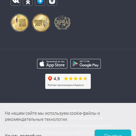
Все товары сертифицированы.
На нашем сайте мы используем cookie-файлы и
FISSMAN® и ФИССМАН® являются
рекомендательные технологии.
зарегистрированными товарными знаками.
2009 - 2026 © ООО Фиссмания ИНН 7714854000 / ОГРН