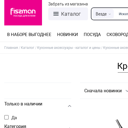
Забрать из магазина
Каталог
Везде
Искат
В НАБОРЕ ВЫГОДНЕЕ
НОВИНКИ
ПОСУДА
СКОВОРО
Кастрюли из нержавеющей стали
Разъемные формы для выпечки
Детская посуда для приготовления
Посуда из нержавеющей стали
Сковороды со съемной ручкой
Терки, шинковки, яйцерезки, чопперы
Формы для льда и шоколада
Детская посуда для приема пищи
Главная
Каталог
Кухонные аксессуары - каталог и цены
Кухонные аксес
Кр
Сначала новинки
Только в наличии
Да
Категория