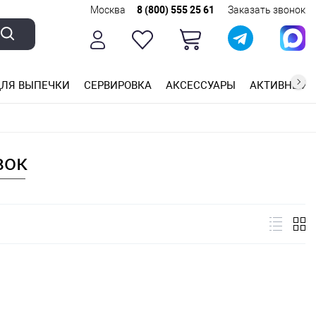
Москва
8 (800) 555 25 61
Заказать звонок
ЛЯ ВЫПЕЧКИ
СЕРВИРОВКА
АКСЕССУАРЫ
АКТИВНЫЙ 
ющей стали
ригарным покрытием
ные планки
вок