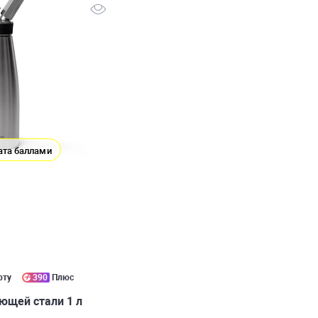
ата баллами
рту
390
Плюс
ющей стали 1 л