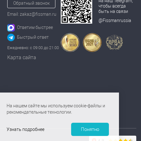
на наш Telegram,
Обратный звонок
чтобы всегда
быть на связи
Email: zakaz@fissman.ru
@Fissmanrussia
Ответим быстрее
Быстрый ответ
Ежедневно: с 09:00 до 21:00
Карта сайта
На нашем сайте мы используем cookie-файлы и
рекомендательные технологии.
Понятно
Узнать подробнее