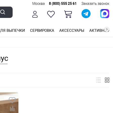
Москва
8 (800) 555 25 61
Заказать звонок
ЛЯ ВЫПЕЧКИ
СЕРВИРОВКА
АКСЕССУАРЫ
АКТИВНЫЙ 
ющей стали
ригарным покрытием
ные планки
пус