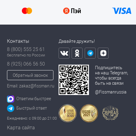
Контакты
Давайте дружить!
8 (800) 555 25 61
бесплатно по России
8 (925) 066 56 50
Подпишитесь
на наш Telegram,
Обратный звонок
чтобы всегда
быть на связи
Email: zakaz@fissman.ru
@Fissmanrussia
Ответим быстрее
Быстрый ответ
Ежедневно: с 09:00 до 21:00
Карта сайта