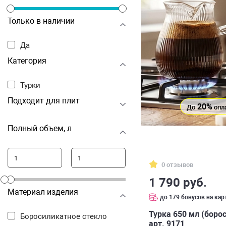
Только в наличии
Да
Категория
Турки
Подходит для плит
20%
До
опл
Полный объем, л
0 отзывов
1 790 руб.
Материал изделия
до 179 бонусов на кар
Турка 650 мл (боро
Боросиликатное стекло
арт. 9171