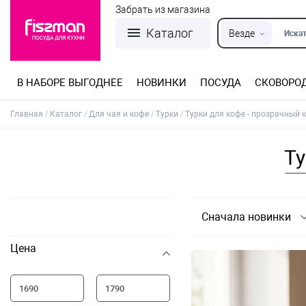
Забрать из магазина
Каталог
Везде
Искат
В НАБОРЕ ВЫГОДНЕЕ
НОВИНКИ
ПОСУДА
СКОВОРО
Кастрюли из нержавеющей стали
Разъемные формы для выпечки
Детская посуда для приготовления
Посуда из нержавеющей стали
Сковороды со съемной ручкой
Терки, шинковки, яйцерезки, чопперы
Формы для льда и шоколада
Детская посуда для приема пищи
Главная
Каталог
Для чая и кофе
Турки
Турки для кофе - прозрачный 
Ту
Сначала новинки
Цена