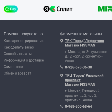
Помощь покупателю
Фирменные магазины
Как зарегистрироваться
ТРК "Город" Лефортово
Магазин FISSMAN
Как сделать заказ
г. Москва, ш. Энтузиастов
Способы оплаты
д.12 корп. 2, ориентир -
Информация о доставке
Ашан
Самовывоз
8-926-678-36-30
Обмен и возврат
ТРЦ "Город" Рязанский
проспект
Магазин FISSMAN
г. Москва, Рязанский
проспект, д.2, кор.2,
ориентир - Ашан
8-968-500-68-64