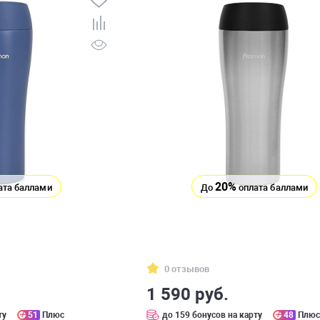
20%
ата баллами
До
оплата баллами
0 отзывов
1 590 руб.
ту
51
Плюс
до 159 бонусов на карту
48
Плю