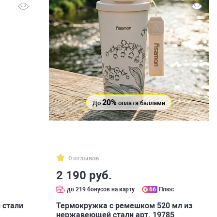
20%
До
оплата баллами
0 отзывов
2 190 руб.
с
до 219 бонусов на карту
66
Плюс
 стали
Термокружка с ремешком 520 мл из
нержавеющей стали арт. 19785