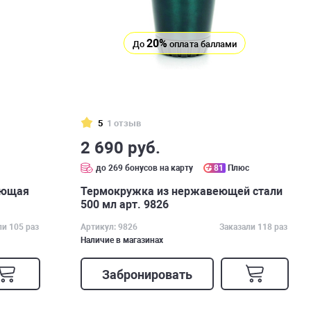
20%
До
оплата баллами
5
1 отзыв
2 690 руб.
с
до 269 бонусов на карту
81
Плюс
еющая
Термокружка из нержавеющей стали
500 мл арт. 9826
ли 105 раз
Артикул: 9826
Заказали 118 раз
Наличие в магазинах
Забронировать