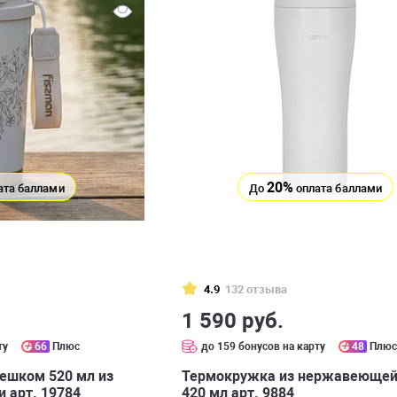
20%
ата баллами
До
оплата баллами
4.9
132 отзыва
1 590 руб.
ту
66
Плюс
до 159 бонусов на карту
48
Плю
ешком 520 мл из
Термокружка из нержавеющей
 арт. 19784
420 мл арт. 9884