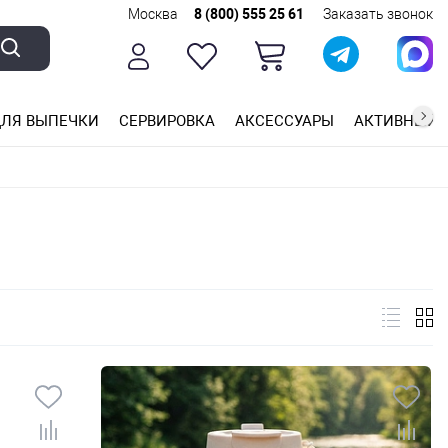
Москва
8 (800) 555 25 61
Заказать звонок
ЛЯ ВЫПЕЧКИ
СЕРВИРОВКА
АКСЕССУАРЫ
АКТИВНЫЙ 
ющей стали
ригарным покрытием
ные планки