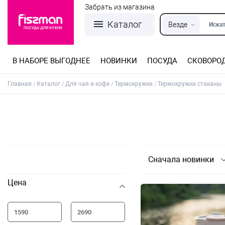
Забрать из магазина
Каталог
Везде
Искат
В НАБОРЕ ВЫГОДНЕЕ
НОВИНКИ
ПОСУДА
СКОВОРО
Кастрюли из нержавеющей стали
Разъемные формы для выпечки
Детская посуда для приготовления
Посуда из нержавеющей стали
Сковороды со съемной ручкой
Терки, шинковки, яйцерезки, чопперы
Формы для льда и шоколада
Детская посуда для приема пищи
Главная
Каталог
Для чая и кофе
Термокружки
Термокружки стаканы
Сначала новинки
Цена