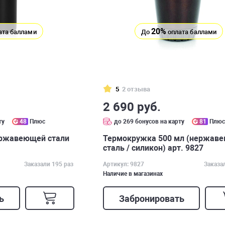
20%
ата баллами
До
оплата баллами
5
2 отзыва
2 690 руб.
ту
48
Плюс
до 269 бонусов на карту
81
Плю
ержавеющей стали
Термокружка 500 мл (нержав
сталь / силикон) арт. 9827
Заказали 195 раз
Артикул: 9827
Заказа
Наличие в магазинах
ь
Забронировать