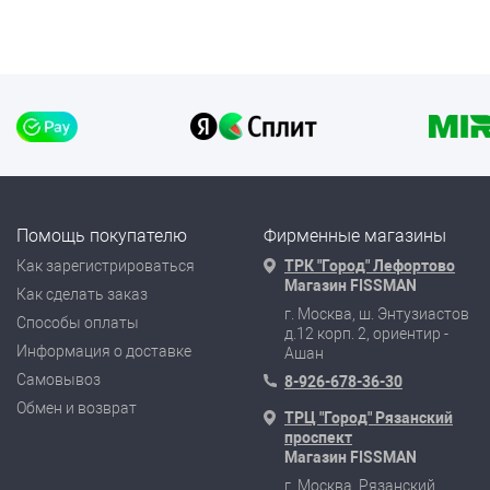
Помощь покупателю
Фирменные магазины
Как зарегистрироваться
ТРК "Город" Лефортово
Магазин FISSMAN
Как сделать заказ
г. Москва, ш. Энтузиастов
Способы оплаты
д.12 корп. 2, ориентир -
Информация о доставке
Ашан
Самовывоз
8-926-678-36-30
Обмен и возврат
ТРЦ "Город" Рязанский
проспект
Магазин FISSMAN
г. Москва, Рязанский