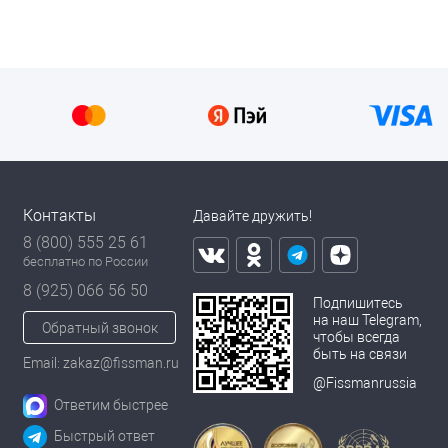
Контакты
Давайте дружить!
8 (800) 555 25 61
бесплатно по России
8 (925) 066 56 50
Подпишитесь
на наш Telegram,
Обратный звонок
чтобы всегда
быть на связи
Email: zakaz@fissman.ru
@Fissmanrussia
Ответим быстрее
Быстрый ответ