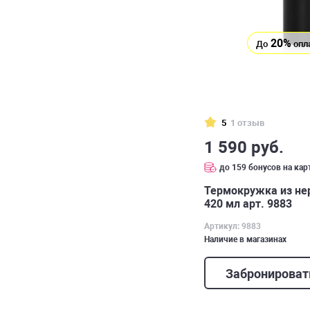
20%
До
опл
5
1 отзыв
1 590 руб.
до 159 бонусов на кар
Термокружка из н
420 мл арт. 9883
Артикул: 9883
Наличие в магазинах
Забронироват