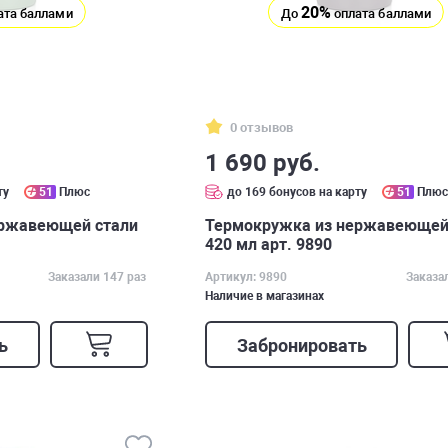
20%
ата баллами
До
оплата баллами
0 отзывов
1 690 руб.
ту
51
Плюс
до 169 бонусов на карту
51
Плю
ержавеющей стали
Термокружка из нержавеющей
420 мл арт. 9890
Заказали 147 раз
Артикул: 9890
Заказа
Наличие в магазинах
ь
Забронировать