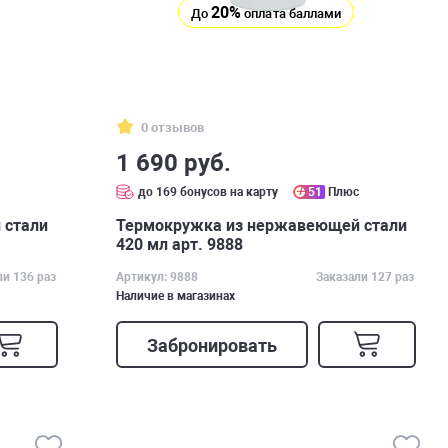
20%
До
оплата баллами
0 отзывов
1 690 руб.
с
до 169 бонусов на карту
51
Плюс
 стали
Термокружка из нержавеющей стали
420 мл арт. 9888
ли 136 раз
Артикул: 9888
Заказали 127 раз
Наличие в магазинах
Забронировать