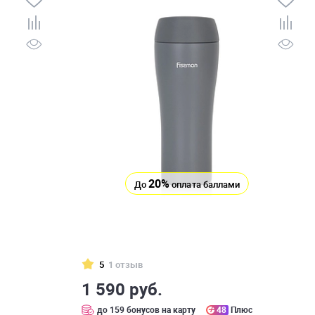
20%
До
оплата баллами
5
1 отзыв
1 590 руб.
с
до 159 бонусов на карту
48
Плюс