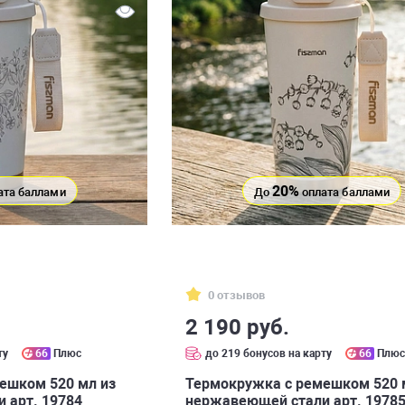
20%
ата баллами
До
оплата баллами
0 отзывов
2 190 руб.
ту
66
Плюс
до 219 бонусов на карту
66
Плю
ешком 520 мл из
Термокружка с ремешком 520 
 арт. 19784
нержавеющей стали арт. 1978