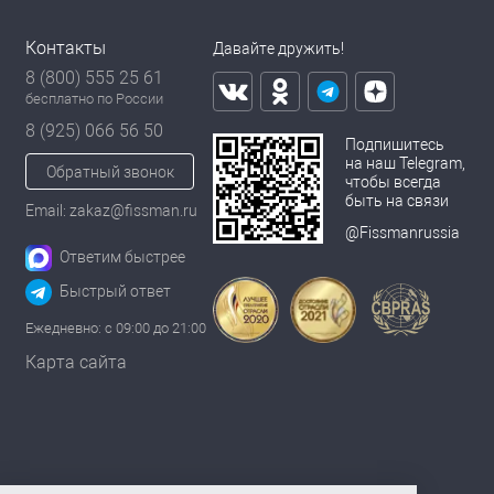
Контакты
Давайте дружить!
8 (800) 555 25 61
бесплатно по России
8 (925) 066 56 50
Подпишитесь
на наш Telegram,
Обратный звонок
чтобы всегда
быть на связи
Email: zakaz@fissman.ru
@Fissmanrussia
Ответим быстрее
Быстрый ответ
Ежедневно: с 09:00 до 21:00
Карта сайта