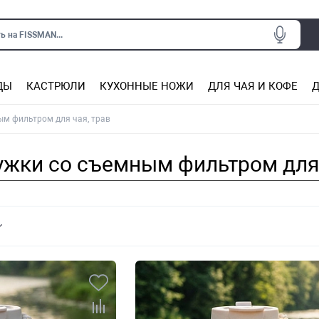
ь на FISSMAN...
ДЫ
КАСТРЮЛИ
КУХОННЫЕ НОЖИ
ДЛЯ ЧАЯ И КОФЕ
Д
Ситечки для заваривания чая
Подставки под горячее, прихватки
Сковороды из нержаве
Сковороды с антип
Кастрюли с антипригарным покрытием
Подставки для ножей, магнит
Прочие аксессуары для кухни
ым фильтром для чая, трав
жки со съемным фильтром для 