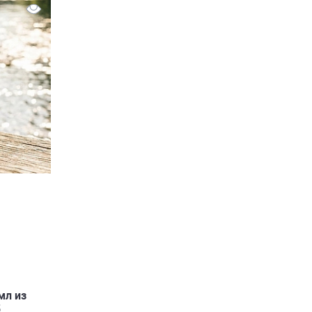
с
мл из
5