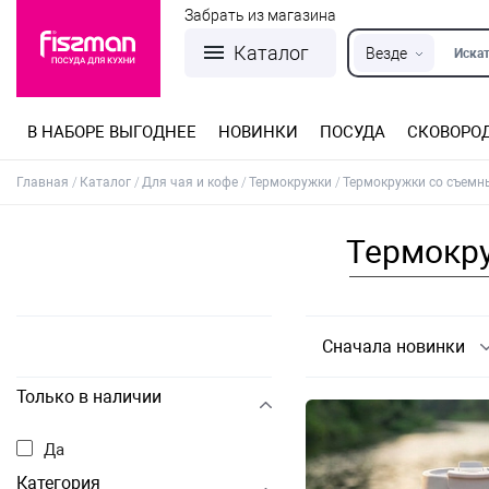
Забрать из магазина
Каталог
Везде
Искат
В НАБОРЕ ВЫГОДНЕЕ
НОВИНКИ
ПОСУДА
СКОВОРО
Кастрюли из нержавеющей стали
Разъемные формы для выпечки
Детская посуда для приготовления
Посуда из нержавеющей стали
Сковороды со съемной ручкой
Терки, шинковки, яйцерезки, чопперы
Формы для льда и шоколада
Детская посуда для приема пищи
Главная
Каталог
Для чая и кофе
Термокружки
Термокружки со съемн
Термокру
Сначала новинки
Только в наличии
Да
Категория