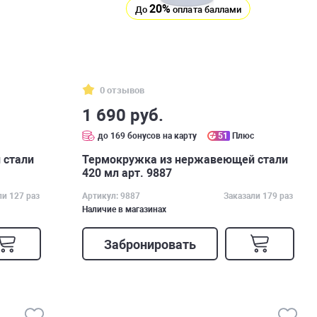
20%
До
оплата баллами
0 отзывов
1 690 руб.
с
до 169 бонусов на карту
51
Плюс
 стали
Термокружка из нержавеющей стали
420 мл арт. 9887
ли 127 раз
Артикул: 9887
Заказали 179 раз
Наличие в магазинах
Забронировать