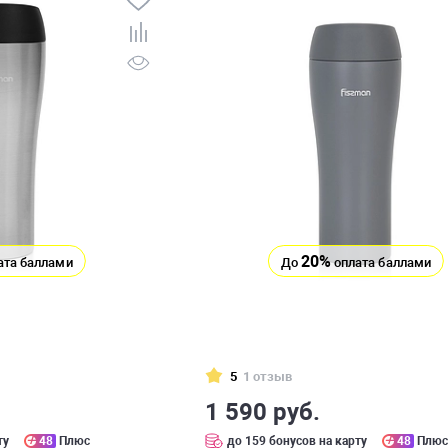
20%
ата баллами
До
оплата баллами
5
1 отзыв
1 590 руб.
ту
48
Плюс
до 159 бонусов на карту
48
Плю