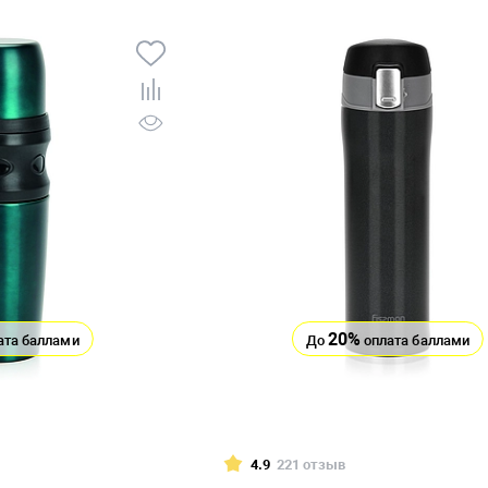
20%
ата баллами
До
оплата баллами
4.9
221 отзыв