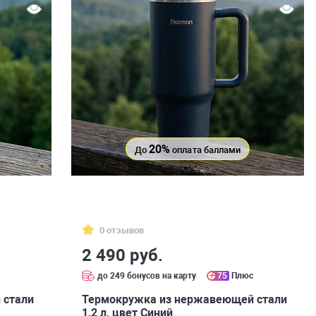
20%
До
оплата баллами
0 отзывов
2 490 руб.
с
до 249 бонусов на карту
75
Плюс
 стали
Термокружка из нержавеющей стали
1,2 л, цвет Синий