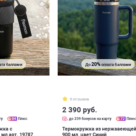
20%
ата баллами
До
оплата баллами
0 отзывов
2 390 руб.
ту
84
Плюс
до 239 бонусов на карту
72
Плю
жка с
Термокружка из нержавеющей
мл арт. 19787
900 мл, цвет Синий