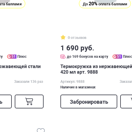
20%
ата баллами
До
оплата баллами
0 отзывов
1 690 руб.
ту
51
Плюс
до 169 бонусов на карту
51
Плю
ержавеющей стали
Термокружка из нержавеющей
420 мл арт. 9888
Заказали 136 раз
Артикул: 9888
Заказа
Наличие в магазинах
ь
Забронировать