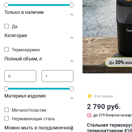
Только в наличии
Да
Категория
Термокружки
Полный объем, л
20%
До
опл
Материал изделия
0 отзывов
2 790 руб.
Металл/пластик
до 279 бонусов на кар
Нержавеющая сталь
Стальная термокру
Можно мыть в посудомоечной
термодатчиком 410 