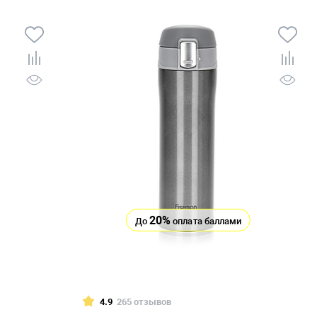
20%
До
оплата баллами
4.9
265 отзывов