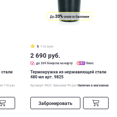
20%
До
оплата баллами
5
1 отзыв
2 690 руб.
с
до 269 бонусов на карту
81
Плюс
 стали
Термокружка из нержавеющей стали
480 мл арт. 9825
ли 118 раз
Артикул: 9825
Заказали 99 раз
Наличие в магазинах
Забронировать