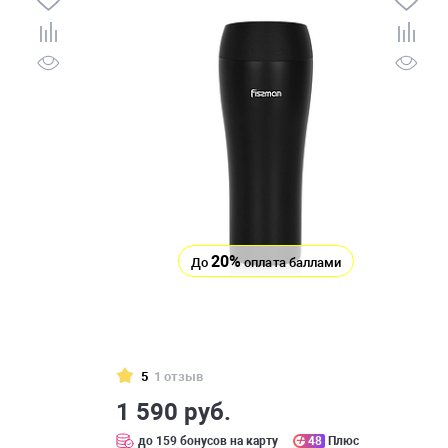
20%
До
оплата баллами
5
1 отзыв
1 590 руб.
с
до 159 бонусов на карту
48
Плюс