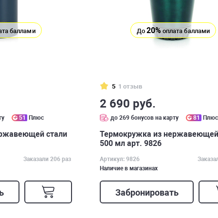
20%
ата баллами
До
оплата баллами
5
1 отзыв
2 690 руб.
ту
51
Плюс
до 269 бонусов на карту
81
Плю
ержавеющей стали
Термокружка из нержавеющей
500 мл арт. 9826
Заказали 206 раз
Артикул: 9826
Заказа
Наличие в магазинах
ь
Забронировать