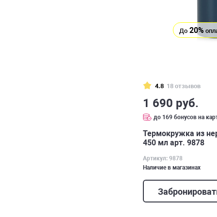
20%
До
опл
4.8
18 отзывов
1 690 руб.
до 169 бонусов на кар
Термокружка из н
450 мл арт. 9878
Артикул: 9878
Наличие в магазинах
Забронироват