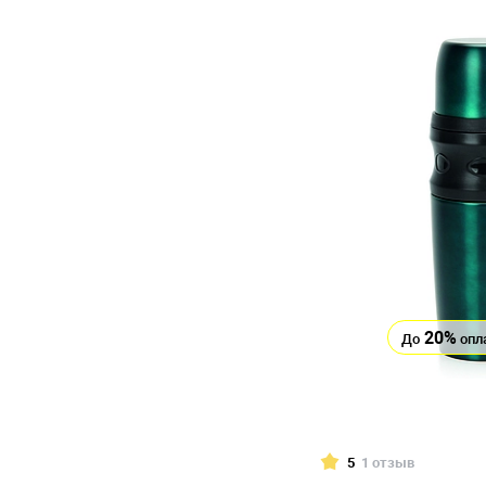
20%
До
опл
5
1 отзыв