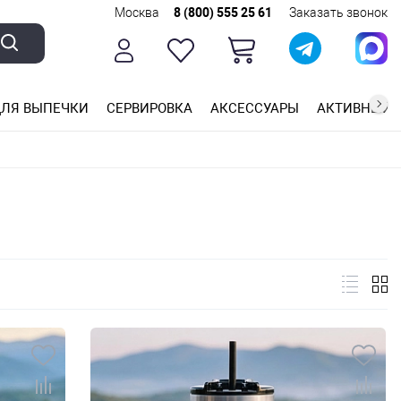
Москва
8 (800) 555 25 61
Заказать звонок
ЛЯ ВЫПЕЧКИ
СЕРВИРОВКА
АКСЕССУАРЫ
АКТИВНЫЙ 
ющей стали
ригарным покрытием
ные планки