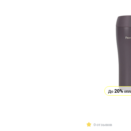
20%
До
опл
0 отзывов