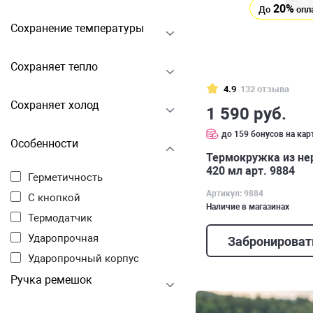
20%
До
опл
Сохранение температуры
Сохраняет тепло
4.9
132 отзыва
Сохраняет холод
1 590 руб.
до 159 бонусов на кар
Особенности
Термокружка из н
420 мл арт. 9884
Герметичность
Артикул: 9884
С кнопкой
Наличие в магазинах
Термодатчик
Ударопрочная
Забронироват
Ударопрочный корпус
Ручка ремешок