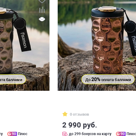
20%
ата баллами
До
оплата баллами
0 отзывов
2 990 руб.
ту
90
Плюс
до 299 бонусов на карту
90
Плю