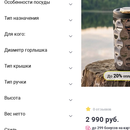
Особенности посуды
Тип назначения
Для кого:
Диаметр горлышка
Тип крышки
20%
До
опл
Тип ручки
Высота
0 отзывов
Вес нетто
2 990 руб.
до 299 бонусов на кар
Стиль