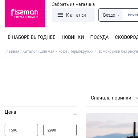
Забрать из магазина
Каталог
Везде
Искат
В НАБОРЕ ВЫГОДНЕЕ
НОВИНКИ
ПОСУДА
СКОВОРО
Кастрюли из нержавеющей стали
Разъемные формы для выпечки
Детская посуда для приготовления
Посуда из нержавеющей стали
Сковороды со съемной ручкой
Терки, шинковки, яйцерезки, чопперы
Формы для льда и шоколада
Детская посуда для приема пищи
Главная
Каталог
Для чая и кофе
Термокружки
Термокружки без рису
Сначала новинки
Цена