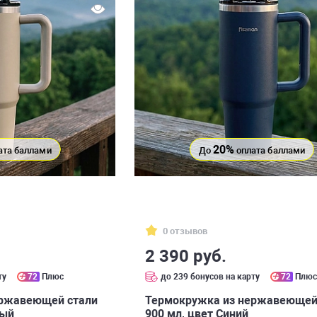
20%
ата баллами
До
оплата баллами
0 отзывов
2 390 руб.
ту
72
Плюс
до 239 бонусов на карту
72
Плю
ержавеющей стали
Термокружка из нержавеющей
вый
900 мл, цвет Синий