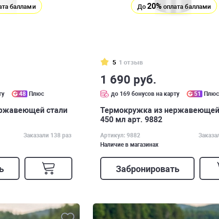
20%
ата баллами
До
оплата баллами
5
1 отзыв
1 690 руб.
ту
48
Плюс
до 169 бонусов на карту
51
Плю
ержавеющей стали
Термокружка из нержавеющей
450 мл арт. 9882
Заказали 138 раз
Артикул: 9882
Заказа
Наличие в магазинах
ь
Забронировать