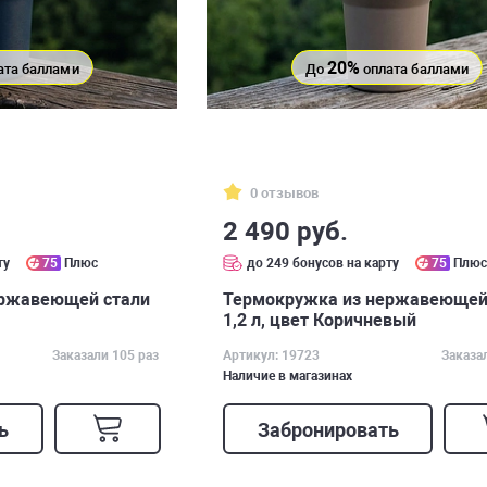
20%
ата баллами
До
оплата баллами
0 отзывов
2 490 руб.
ту
75
Плюс
до 249 бонусов на карту
75
Плю
ержавеющей стали
Термокружка из нержавеющей
1,2 л, цвет Коричневый
Заказали 105 раз
Артикул: 19723
Заказа
Наличие в магазинах
ь
Забронировать