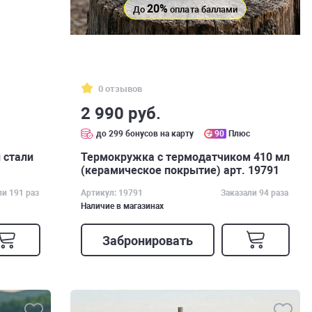
20%
До
оплата баллами
0 отзывов
2 990 руб.
с
до 299 бонусов на карту
90
Плюс
 стали
Термокружка с термодатчиком 410 мл
(керамическое покрытие) арт. 19791
ли 191 раз
Артикул: 19791
Заказали 94 раза
Наличие в магазинах
Забронировать