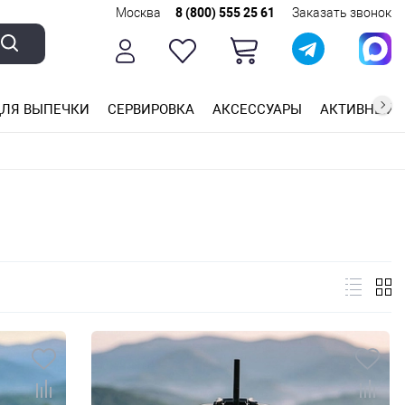
Москва
8 (800) 555 25 61
Заказать звонок
ЛЯ ВЫПЕЧКИ
СЕРВИРОВКА
АКСЕССУАРЫ
АКТИВНЫЙ 
ющей стали
ригарным покрытием
ные планки