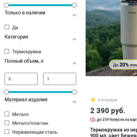
Только в наличии
Да
Категория
Термокружки
Полный объем, л
20%
До
опл
Материал изделия
0 отзывов
2 390 руб.
Металл
до 239 бонусов на кар
Металл/пластик
Термокружка из н
Нержавеющая сталь
900 мл, цвет Беже