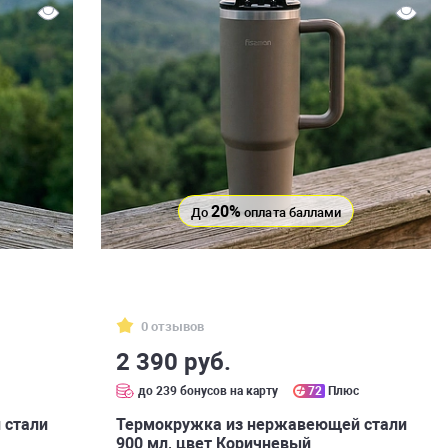
20%
До
оплата баллами
0 отзывов
2 390 руб.
с
до 239 бонусов на карту
72
Плюс
 стали
Термокружка из нержавеющей стали
900 мл, цвет Коричневый