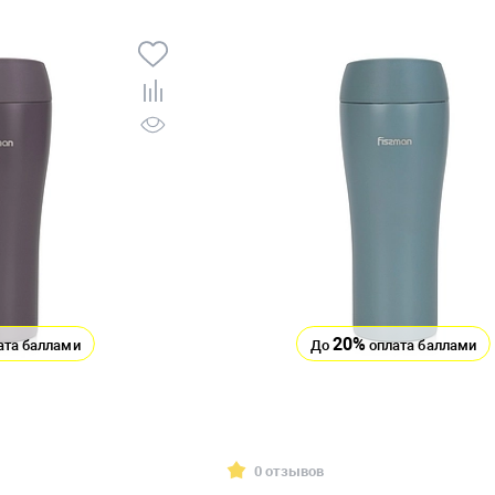
20%
ата баллами
До
оплата баллами
0 отзывов