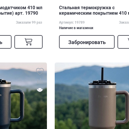
модатчиком 410 мл
Стальная термокружка с
ытие) арт. 19790
керамическим покрытием 410 
19789
Заказали 99 раз
Артикул: 19789
Заказ
Наличие в магазинах
ь
Забронировать