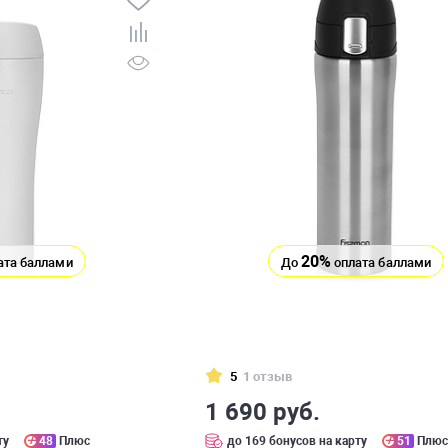
20%
ата баллами
До
оплата баллами
5
1 отзыв
1 690 руб.
ту
48
Плюс
до 169 бонусов на карту
51
Плю