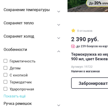
20%
До
опл
Сохранение температуры
Сохраняет тепло
0 отзывов
Сохраняет холод
2 390 руб.
до 239 бонусов на кар
Особенности
Термокружка из н
900 мл, цвет Беже
Герметичность
Артикул: 19722
Детям
Наличие в магазинах
С кнопкой
Термодатчик
Забронироват
Ударопрочная
Показать ещё
Ручка ремешок