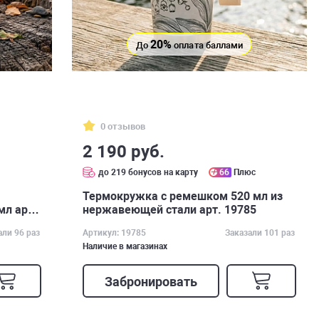
20%
До
оплата баллами
0 отзывов
2 190 руб.
с
до 219 бонусов на карту
66
Плюс
Термокружка с ремешком 520 мл из
мл арт.
нержавеющей стали арт. 19785
али 96 раз
Артикул: 19785
Заказали 101 раз
Наличие в магазинах
Забронировать