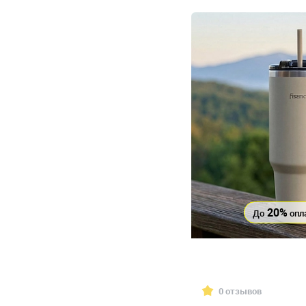
20%
До
опл
0 отзывов