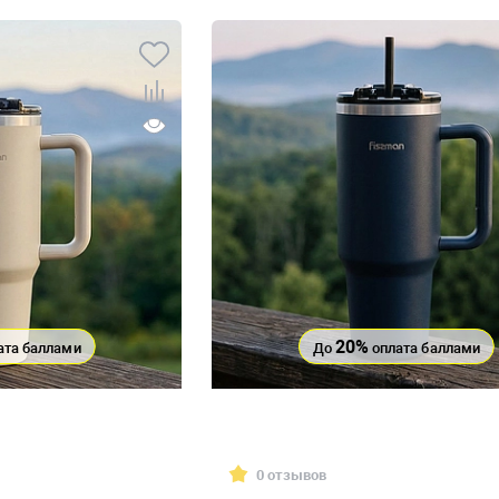
20%
ата баллами
До
оплата баллами
0 отзывов