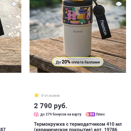
20%
До
оплата баллами
0 отзывов
2 790 руб.
с
до 279 бонусов на карту
84
Плюс
Термокружка с термодатчиком 410 мл
787
(керамическое покрытие) арт. 19786