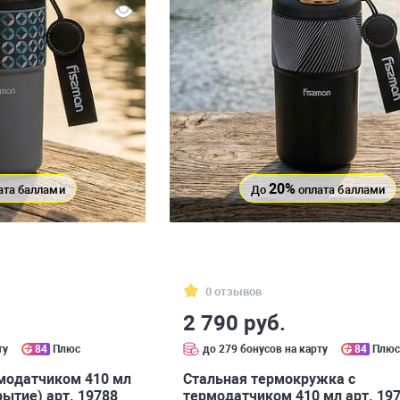
20%
ата баллами
До
оплата баллами
0 отзывов
2 790 руб.
ту
84
Плюс
до 279 бонусов на карту
84
Плю
модатчиком 410 мл
Стальная термокружка с
ытие) арт. 19788
термодатчиком 410 мл арт. 19