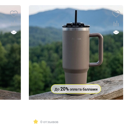
20%
До
оплата баллами
0 отзывов