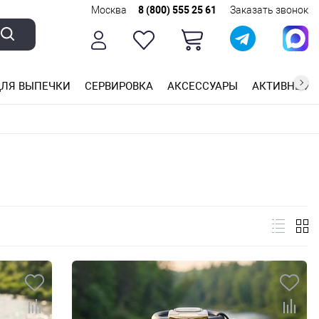
Москва
8 (800) 555 25 61
Заказать звонок
ЛЯ ВЫПЕЧКИ
СЕРВИРОВКА
АКСЕССУАРЫ
АКТИВНЫЙ 
ющей стали
ригарным покрытием
ные планки