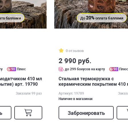
20%
ата баллами
До
оплата баллами
0 отзывов
2 990 руб.
ту
90
Плюс
до 299 бонусов на карту
90
Плю
модатчиком 410 мл
Стальная термокружка с
ытие) арт. 19790
керамическим покрытием 410 
19789
Заказали 99 раз
Артикул: 19789
Заказ
Наличие в магазинах
ь
Забронировать