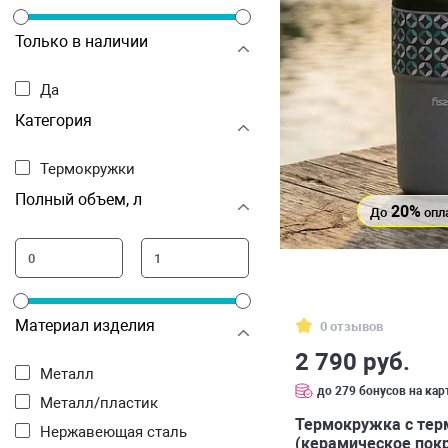
Только в наличии
Да
Категория
Термокружки
Полный объем, л
20%
До
опл
Материал изделия
0 отзывов
2 790 руб.
Металл
до 279 бонусов на кар
Металл/пластик
Термокружка с тер
Нержавеющая сталь
(керамическое покр