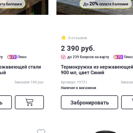
20%
ата баллами
До
оплата баллами
0 отзывов
2 390 руб.
ту
72
Плюс
до 239 бонусов на карту
72
Плю
ержавеющей стали
Термокружка из нержавеющей
вый
900 мл, цвет Синий
Заказали 100 раз
Артикул: 19721
Заказа
Наличие в магазинах
ь
Забронировать