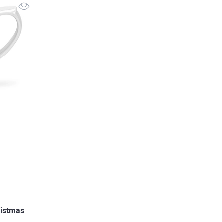
с
istmas