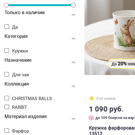
Только в наличии
Да
Категория
Кружки
Назначение
20%
До
опл
Для чая
Коллекция
CHRISTMAS BALLS
0 отзывов
RABBIT
1 090 руб.
Материал изделия
до 109 бонусов на кар
Кружка фарфоровая 
Фарфор
13512