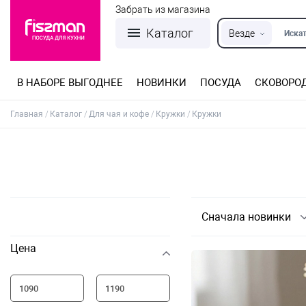
Забрать из магазина
Каталог
Везде
Искат
В НАБОРЕ ВЫГОДНЕЕ
НОВИНКИ
ПОСУДА
СКОВОРО
Кастрюли из нержавеющей стали
Разъемные формы для выпечки
Детская посуда для приготовления
Посуда из нержавеющей стали
Сковороды со съемной ручкой
Терки, шинковки, яйцерезки, чопперы
Формы для льда и шоколада
Детская посуда для приема пищи
Главная
Каталог
Для чая и кофе
Кружки
Кружки
Сначала новинки
Цена