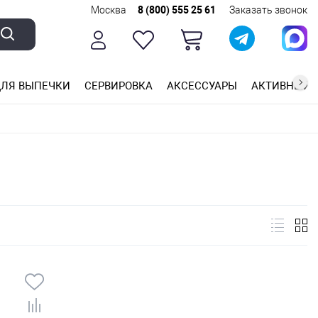
Москва
8 (800) 555 25 61
Заказать звонок
ЛЯ ВЫПЕЧКИ
СЕРВИРОВКА
АКСЕССУАРЫ
АКТИВНЫЙ 
ющей стали
ригарным покрытием
ные планки