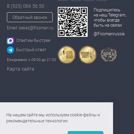
8 (925) 066 56 50
Подпишитесь
на наш Telegram,
Обратный звонок
чтобы всегда
быть на связи
Email: zakaz@fissman.ru
@Fissmanrussia
Ответим быстрее
Быстрый ответ
Ежедневно: с 09:00 до 21:00
Карта сайта
На нашем сайте мы используем cookie-файлы и
рекомендательные технологии.