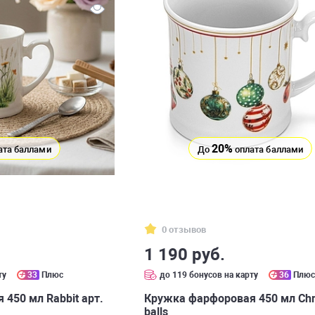
20%
ата баллами
До
оплата баллами
0 отзывов
1 190 руб.
ту
33
Плюс
до 119 бонусов на карту
36
Плю
450 мл Rabbit арт.
Кружка фарфоровая 450 мл Chr
balls