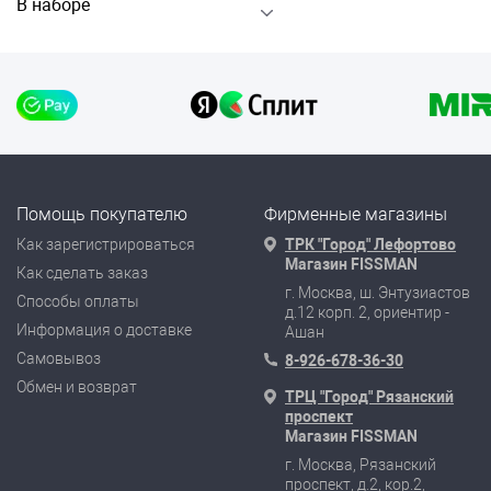
В наборе
Помощь покупателю
Фирменные магазины
Как зарегистрироваться
ТРК "Город" Лефортово
Магазин FISSMAN
Как сделать заказ
г. Москва, ш. Энтузиастов
Способы оплаты
д.12 корп. 2, ориентир -
Информация о доставке
Ашан
Самовывоз
8-926-678-36-30
Обмен и возврат
ТРЦ "Город" Рязанский
проспект
Магазин FISSMAN
г. Москва, Рязанский
проспект, д.2, кор.2,