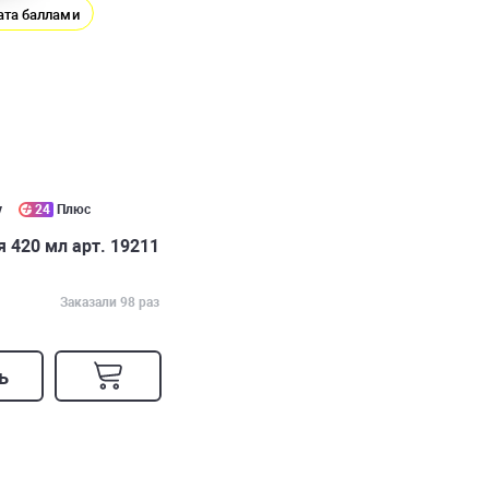
ата баллами
у
24
Плюс
 420 мл арт. 19211
Заказали 98 раз
ь