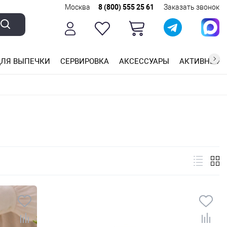
Москва
8 (800) 555 25 61
Заказать звонок
ЛЯ ВЫПЕЧКИ
СЕРВИРОВКА
АКСЕССУАРЫ
АКТИВНЫЙ 
ющей стали
ригарным покрытием
ные планки