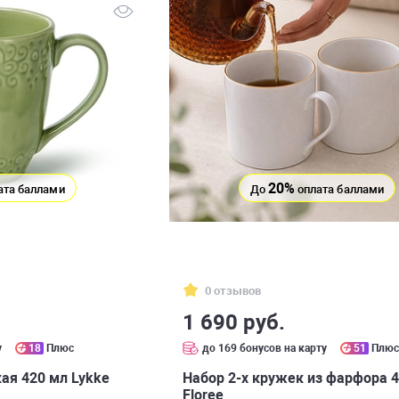
20%
ата баллами
До
оплата баллами
0 отзывов
1 690 руб.
у
18
Плюс
до 169 бонусов на карту
51
Плю
ая 420 мл Lykke
Набор 2-х кружек из фарфора 
Floree