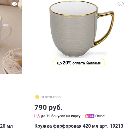
20%
До
оплата баллами
0 отзывов
790 руб.
с
до 79 бонусов на карту
24
Плюс
420 мл
Кружка фарфоровая 420 мл арт. 19213