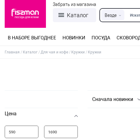
Забрать из магазина
Каталог
Везде
Искат
В НАБОРЕ ВЫГОДНЕЕ
НОВИНКИ
ПОСУДА
СКОВОРО
Кастрюли из нержавеющей стали
Разъемные формы для выпечки
Детская посуда для приготовления
Посуда из нержавеющей стали
Сковороды со съемной ручкой
Терки, шинковки, яйцерезки, чопперы
Формы для льда и шоколада
Детская посуда для приема пищи
Главная
Каталог
Для чая и кофе
Кружки
Кружки
Сначала новинки
Цена