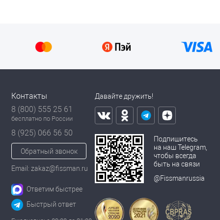
Контакты
Давайте дружить!
8 (800) 555 25 61
бесплатно по России
8 (925) 066 56 50
Подпишитесь
на наш Telegram,
Обратный звонок
чтобы всегда
быть на связи
Email: zakaz@fissman.ru
@Fissmanrussia
Ответим быстрее
Быстрый ответ