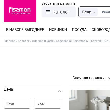
Забрать из магазина
Каталог
Везде
Искат
В НАБОРЕ ВЫГОДНЕЕ
НОВИНКИ
ПОСУДА
СКОВОРО
Кастрюли из нержавеющей стали
Разъемные формы для выпечки
Детская посуда для приготовления
Посуда из нержавеющей стали
Сковороды со съемной ручкой
Терки, шинковки, яйцерезки, чопперы
Формы для льда и шоколада
Детская посуда для приема пищи
Главная
Каталог
Для чая и кофе
Кофеварки, кофемолки
Стеклянные 
Сначала новинки
Цена