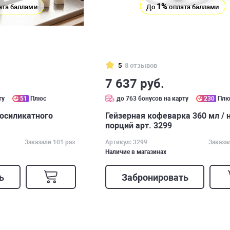
1%
ата баллами
До
оплата баллами
5
8 отзывов
7 637 руб.
ту
51
Плюс
до 763 бонусов на карту
230
Плю
росиликатного
Гейзерная кофеварка 360 мл / 
порций арт. 3299
Заказали 101 раз
Артикул: 3299
Заказа
Наличие в магазинах
ь
Забронировать