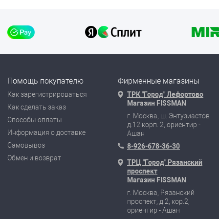
Помощь покупателю
Фирменные магазины
Как зарегистрироваться
ТРК "Город" Лефортово
Магазин FISSMAN
Как сделать заказ
г. Москва, ш. Энтузиастов
Способы оплаты
д.12 корп. 2, ориентир -
Информация о доставке
Ашан
Самовывоз
8-926-678-36-30
Обмен и возврат
ТРЦ "Город" Рязанский
проспект
Магазин FISSMAN
г. Москва, Рязанский
проспект, д.2, кор.2,
ориентир - Ашан