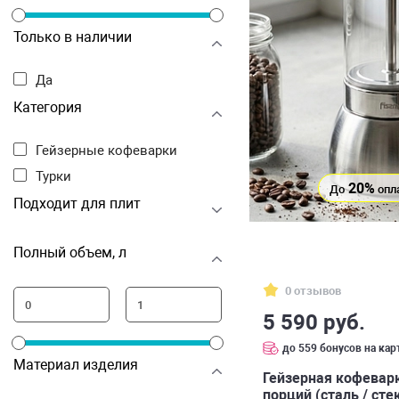
Только в наличии
Да
Категория
Гейзерные кофеварки
Турки
20%
До
опл
Подходит для плит
Полный объем, л
0 отзывов
5 590 руб.
до 559 бонусов на кар
Материал изделия
Гейзерная кофеварк
порций (сталь / сте