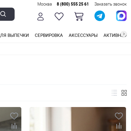
Москва
8 (800) 555 25 61
Заказать звонок
ЛЯ ВЫПЕЧКИ
СЕРВИРОВКА
АКСЕССУАРЫ
АКТИВНЫЙ 
ющей стали
ригарным покрытием
ные планки