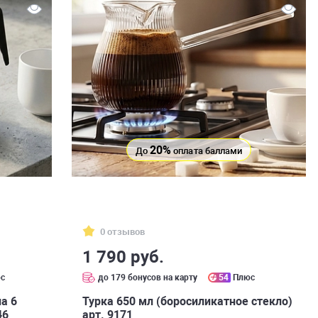
20%
До
оплата баллами
0 отзывов
1 790 руб.
с
до 179 бонусов на карту
54
Плюс
на 6
Турка 650 мл (боросиликатное стекло)
46
арт. 9171