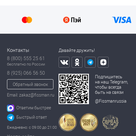
Контакты
Давайте дружить!
8 (800) 555 25 61
бесплатно по России
8 (925) 066 56 50
Подпишитесь
на наш Telegram,
Обратный звонок
чтобы всегда
быть на связи
Email: zakaz@fissman.ru
@Fissmanrussia
Ответим быстрее
Быстрый ответ
Ежедневно: с 09:00 до 21:00