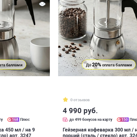
20%
ата баллами
До
оплата баллами
0 отзывов
4 990 руб.
ту
168
Плюс
до 499 бонусов на карту
150
Плю
а 450 мл / на 9
Гейзерная кофеварка 300 мл / 
кло) арт. 3247
порций (сталь / стекло) арт. 32