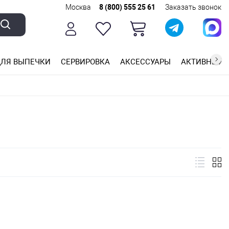
Москва
8 (800) 555 25 61
Заказать звонок
ЛЯ ВЫПЕЧКИ
СЕРВИРОВКА
АКСЕССУАРЫ
АКТИВНЫЙ 
ющей стали
ригарным покрытием
ные планки