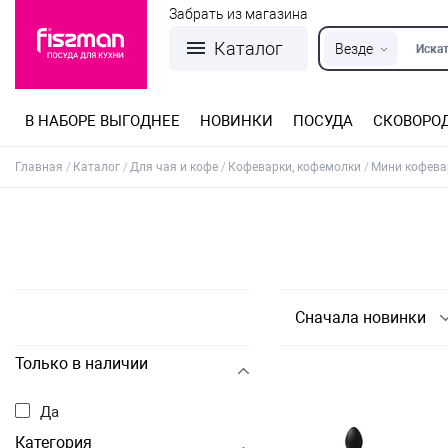
Забрать из магазина
Каталог
Везде
Искат
В НАБОРЕ ВЫГОДНЕЕ
НОВИНКИ
ПОСУДА
СКОВОРО
Кастрюли из нержавеющей стали
Разъемные формы для выпечки
Детская посуда для приготовления
Посуда из нержавеющей стали
Сковороды со съемной ручкой
Терки, шинковки, яйцерезки, чопперы
Формы для льда и шоколада
Детская посуда для приема пищи
Главная
Каталог
Для чая и кофе
Кофеварки, кофемолки
Мини кофева
Сначала новинки
Только в наличии
Да
Категория