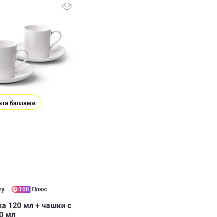
ата баллами
ту
108
Плюс
а 120 мл + чашки с
0 мл