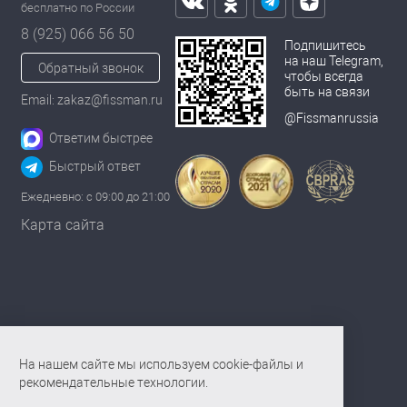
бесплатно по России
8 (925) 066 56 50
Подпишитесь
на наш Telegram,
Обратный звонок
чтобы всегда
быть на связи
Email: zakaz@fissman.ru
@Fissmanrussia
Ответим быстрее
Быстрый ответ
Ежедневно: с 09:00 до 21:00
Карта сайта
На нашем сайте мы используем cookie-файлы и
рекомендательные технологии.