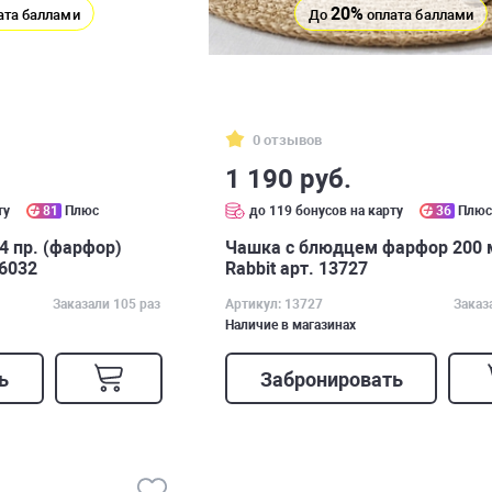
20%
ата баллами
До
оплата баллами
0 отзывов
1 190 руб.
ту
81
Плюс
до 119 бонусов на карту
36
Плю
4 пр. (фарфор)
Чашка с блюдцем фарфор 200 
16032
Rabbit арт. 13727
Заказали 105 раз
Артикул: 13727
Заказ
Наличие в магазинах
ь
Забронировать