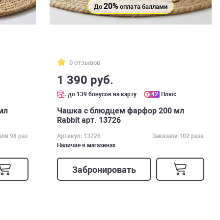
20%
До
оплата баллами
0 отзывов
1 390 руб.
с
до 139 бонусов на карту
42
Плюс
мл
Чашка с блюдцем фарфор 200 мл
Rabbit арт. 13726
али 98 раз
Артикул: 13726
Заказали 102 раза
Наличие в магазинах
Забронировать