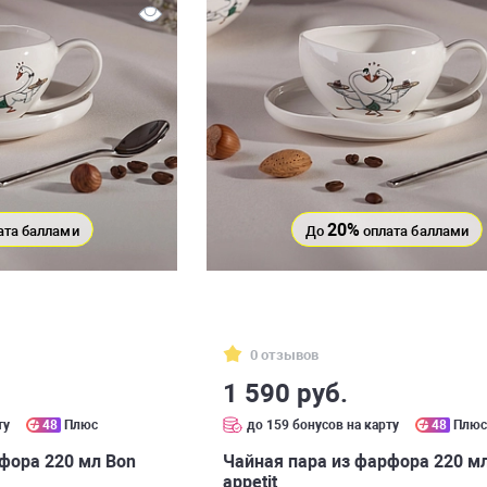
20%
ата баллами
До
оплата баллами
0 отзывов
1 590 руб.
ту
48
Плюс
до 159 бонусов на карту
48
Плю
фора 220 мл Bon
Чайная пара из фарфора 220 м
appetit