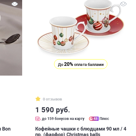
20%
До
оплата баллами
0 отзывов
1 590 руб.
с
до 159 бонусов на карту
48
Плюс
л Bon
Кофейные чашки с блюдцами 90 мл / 4
пр. (фарфор) Christmas balls