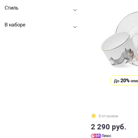
Стиль
В наборе
20%
До
опл
0 отзывов
2 290 руб.
69
Плюс