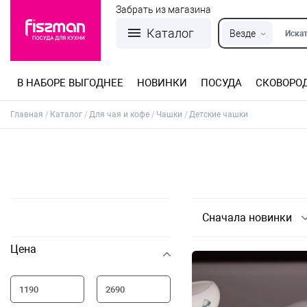
Забрать из магазина
Каталог
Везде
Искат
В НАБОРЕ ВЫГОДНЕЕ
НОВИНКИ
ПОСУДА
СКОВОРО
Кастрюли из нержавеющей стали
Разъемные формы для выпечки
Детская посуда для приготовления
Посуда из нержавеющей стали
Сковороды со съемной ручкой
Терки, шинковки, яйцерезки, чопперы
Формы для льда и шоколада
Детская посуда для приема пищи
Главная
Каталог
Для чая и кофе
Чашки
Детские чашки
Сначала новинки
Цена