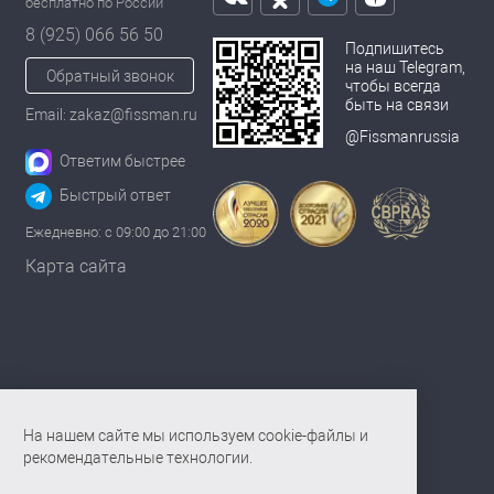
бесплатно по России
8 (925) 066 56 50
Подпишитесь
на наш Telegram,
Обратный звонок
чтобы всегда
быть на связи
Email: zakaz@fissman.ru
@Fissmanrussia
Ответим быстрее
Быстрый ответ
Ежедневно: с 09:00 до 21:00
Карта сайта
На нашем сайте мы используем cookie-файлы и
рекомендательные технологии.