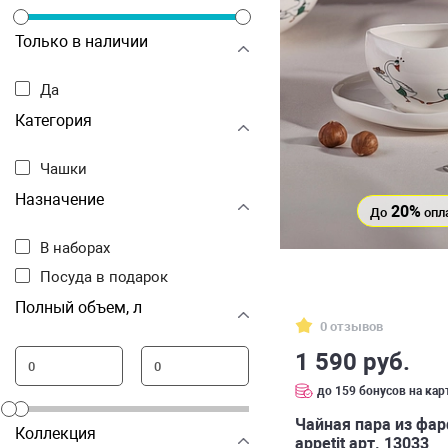
Только в наличии
Да
Категория
Чашки
Назначение
20%
До
опл
В наборах
Посуда в подарок
Полный объем, л
0 отзывов
1 590 руб.
до 159 бонусов на кар
Чайная пара из фар
Коллекция
appetit арт. 13033