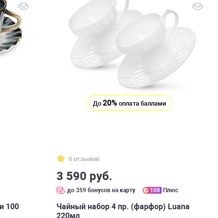
20%
До
оплата баллами
0 отзывов
3 590 руб.
с
до 359 бонусов на карту
108
Плюс
и 100
Чайный набор 4 пр. (фарфор) Luana
220мл