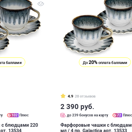
20%
ата баллами
До
оплата баллами
4.9
28 отзывов
2 390 руб.
ту
102
Плюс
до 239 бонусов на карту
72
Плю
 с блюдцами 220
Фарфоровые чашки с блюдцам
 арт. 13534
мл / 4 пр. Galactica арт. 13533