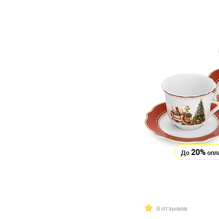
20%
До
опл
0 отзывов