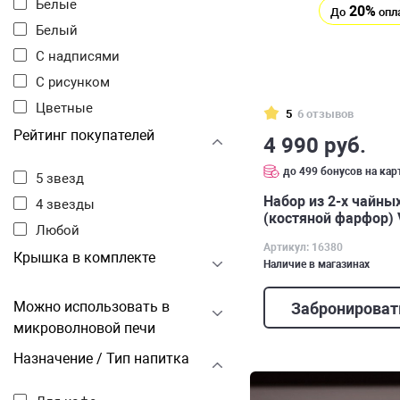
Белые
20%
До
опл
Белый
С надписями
С рисунком
Цветные
5
6 отзывов
Рейтинг покупателей
4 990 руб.
до 499 бонусов на кар
5 звезд
Набор из 2-х чайны
4 звезды
(костяной фарфор) 
Любой
Артикул: 16380
Крышка в комплекте
Наличие в магазинах
Можно использовать в
Забронироват
микроволновой печи
Назначение / Тип напитка