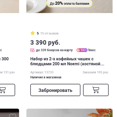
20%
До
оплата баллами
5
15 отзывов
3 390 руб.
с
до 339 бонусов на карту
102
Плюс
 300
Набор из 2-х кофейных чашек с
блюдцами 200 мл Noemi (костяной
фарфор)
ли 131 раз
Артикул: 13733
Заказали 105 раз
Наличие в магазинах
Забронировать