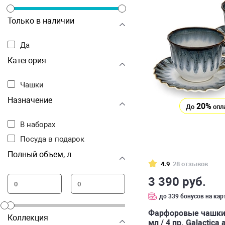
Только в наличии
Да
Категория
Чашки
Назначение
20%
До
опл
В наборах
Посуда в подарок
Полный объем, л
4.9
28 отзывов
3 390 руб.
до 339 бонусов на кар
Фарфоровые чашки
Коллекция
мл / 4 пр. Galactica