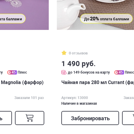
20%
ата баллами
До
оплата баллами
0 отзывов
1 490 руб.
ту
45
Плюс
до 149 бонусов на карту
45
Плю
 Magnolia (фарфор)
Чайная пара 280 мл Currant (ф
Заказали 101 раз
Артикул: 13000
Заказ
Наличие в магазинах
ь
Забронировать