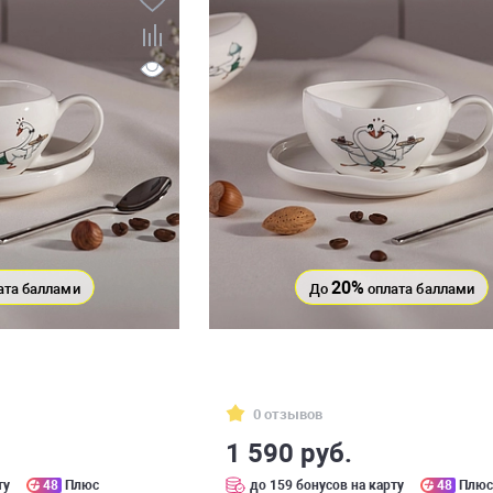
20%
ата баллами
До
оплата баллами
0 отзывов
1 590 руб.
ту
48
Плюс
до 159 бонусов на карту
48
Плю