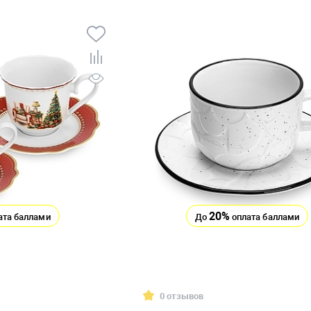
20%
ата баллами
До
оплата баллами
0 отзывов