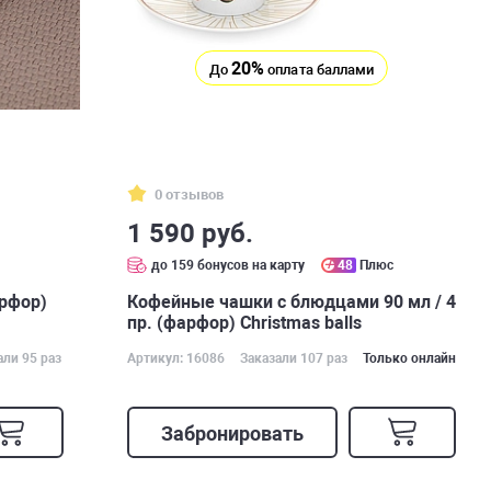
20%
До
оплата баллами
0 отзывов
1 590 руб.
с
до 159 бонусов на карту
48
Плюс
арфор)
Кофейные чашки с блюдцами 90 мл / 4
пр. (фарфор) Christmas balls
али 95 раз
Артикул: 16086
Заказали 107 раз
Только онлайн
Забронировать