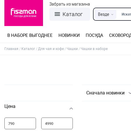
Забрать из магазина
Каталог
Везде
Искат
В НАБОРЕ ВЫГОДНЕЕ
НОВИНКИ
ПОСУДА
СКОВОРО
Кастрюли из нержавеющей стали
Разъемные формы для выпечки
Детская посуда для приготовления
Посуда из нержавеющей стали
Сковороды со съемной ручкой
Терки, шинковки, яйцерезки, чопперы
Формы для льда и шоколада
Детская посуда для приема пищи
Главная
Каталог
Для чая и кофе
Чашки
Чашки в наборе
Сначала новинки
Цена