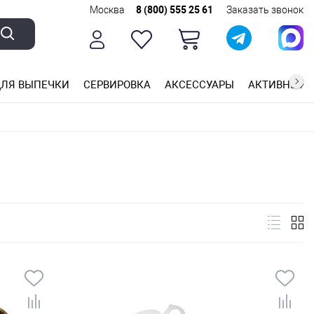
Москва
8 (800) 555 25 61
Заказать звонок
ЛЯ ВЫПЕЧКИ
СЕРВИРОВКА
АКСЕССУАРЫ
АКТИВНЫЙ 
ющей стали
ригарным покрытием
ные планки